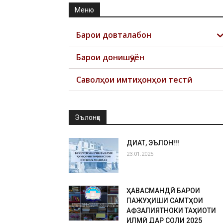
Меню
Барои довталабон
Барои донишҷӯён
Саволҳои имтиҳонҳои тестӣ
Эълонҳо
ДИҚҚАТ, ЭЪЛОН!!!
23.01.2025
ҲАВАСМАНДӢ БАРОИ
ПАЖУҲИШИ САМТҲОИ
АФЗАЛИЯТНОКИ ТАҲҚИҚОТИ
ИЛМӢ ДАР СОЛИ 2025