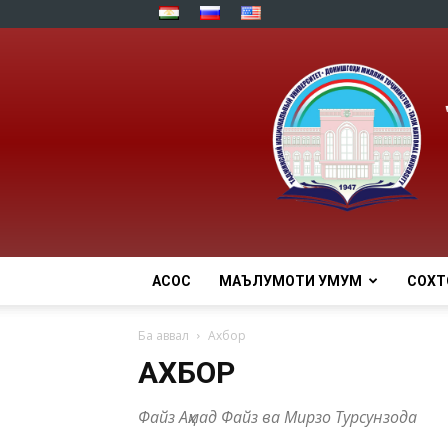
АСОСӢ
МАЪЛУМОТИ УМУМӢ
СОХТ
Ба аввал
Ахбор
АХБОР
Файз Аҳмад Файз ва Мирзо Турсунзода