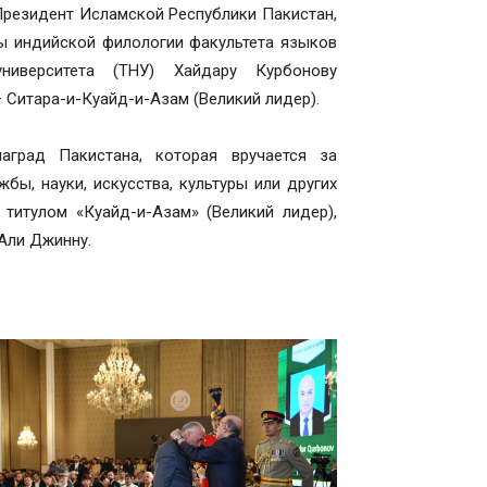
 Президент Исламской Республики Пакистан,
ы индийской филологии факультета языков
иверситета (ТНУ) Хайдару Курбонову
Ситара-и-Куайд-и-Азам (Великий лидер).
аград Пакистана, которая вручается за
бы, науки, искусства, культуры или других
титулом «Куайд-и-Азам» (Великий лидер),
Али Джинну.