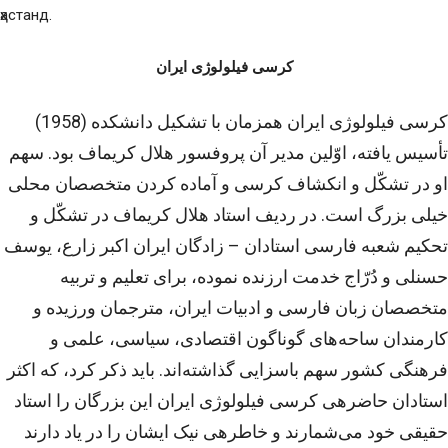
ҳастанд.
کرسی فیلولوژی ایران
کرسی فیلولوژی ایران همزمان با تشکیل دانشکده (1958)
تأسیس یافته، اوّلین مدیر آن پروفسور هلال کریم­اف بود. سهم
او در تشکّل و انکشاف کرسی و آماده کردن متخصصان محلی
خیلی بزرگ است. در ردیف استاد هلال کریم­اف در تشکّل و
تحکیم شعبه فارسی استادان – زادگان ایران اکبر زارع، یوسف
حسنلی و دُرّاج خدمت ارزنده نموده، برای تعلیم و تربیه
متخصصان زبان فارسی و ادبیات ایران، مترجمان ورزیده و
کارمندان ساحه‌های گوناگون اقتصادی، سیاسی، علمی و
فرهنگی کشور سهم باسزایی گذاشته‌اند. باید ذکر کرد، که اکثر
استادان حاضره­ی کرسی فیلولوژی ایران این بزرگان را استاد
حقیقی خود می‌شمارند و خاطره­ی نیک ایشان را در یاد دارند