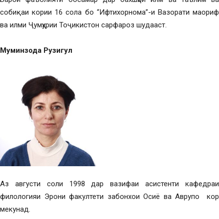
собиқаи кории 16 сола бо “Ифтихорнома”-и Вазорати маориф
ва илми Ҷумҳурии Тоҷикистон сарфароз шудааст.
Муминзода Рузигул
Аз августи соли 1998 дар вазифаи асистенти кафедраи
филологияи Эрони факултети забонхои Осиё ва Аврупо кор
мекунад.