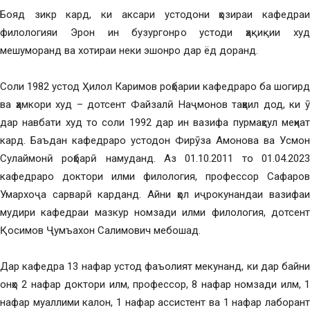
Бояд зикр кард, ки аксари устодони ҳозираи кафедраи
филологияи Эрон ин бузургонро устоди ҳақиқии худ
мешуморанд ва хотираи неки эшонро дар ёд доранд.
Соли 1982 устод Ҳилол Каримов роҳбарии кафедраро ба шогирд
ва ҳамкори худ – дотсент Файзалӣ Наҷмонов таҳвил дод, ки ӯ
дар навбати худ то соли 1992 дар ин вазифа пурмаҳсул меҳнат
кард. Баъдан кафедраро устодон Фирӯза Амонова ва Усмон
Сулаймонӣ роҳбарӣ намуданд. Аз 01.10.2011 то 01.04.2023
кафедраро доктори илми филология, профессор Сафаров
Умархоҷа сарварӣ карданд. Айни ҳол иҷрокунандаи вазифаи
мудири кафедраи мазкур номзади илми филология, дотсент
Қосимов Ҷумъахон Салимович мебошад.
Дар кафедра 13 нафар устод фаъолият мекунанд, ки дар байни
онҳо 2 нафар доктори илм, профессор, 8 нафар номзади илм, 1
нафар муаллими калон, 1 нафар ассистент ва 1 нафар лаборант