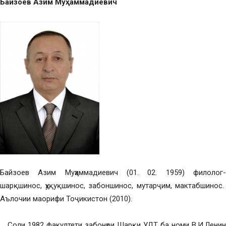
Байзоев Азим Муҳаммадиевич
Байзоев Азим Муҳаммадиевич (01. 02. 1959) филолог-
шарқшинос, ҳуқуқшинос, забоншинос, мутарҷим, мактабшинос.
Аълочии маорифи Тоҷикистон (2010).
Соли 1982 факултети забонҳои Шарқи УДТ ба номи В.И.Ленин