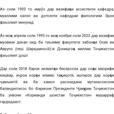
Аз соли 1993 то имрӯз дар вазифаҳои ассистенти кафедра,
муаллими калон ва дотсенти кафедраи филологияи Эрон
фаъолият мекунад.
Аз моҳи апрели соли 1995 то моҳи ноябри соли 2023 дар вазифаи
муовини декан оид ба таълими факултети забонҳои Осиё ва
Аврупо (пеш Шарқшиносӣ)-и Донишгоҳи миллии Тоҷикистон
фаъолият дошт.
Дар соли 2018 барои хизматҳои бисёрсола дар соҳаи маорифи
кишвар, иҷрои корҳои илмию таҳқиқотӣ, иштирок дар корҳои
ҷамъиятӣ ва ба камол расонидани мутахассисони
баландихтисос бо Фармони Президенти Ҷумҳурии Тоҷикистон
ба унвони «Корманди шоистаи Тоҷикистон» мушарраф
гардидааст.