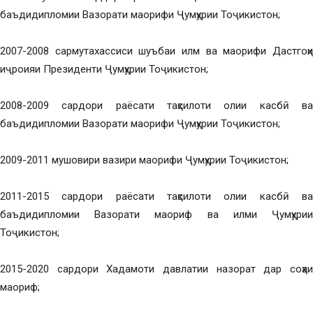
баъдидипломии Вазорати маорифи Ҷумҳурии Тоҷикистон;
2007-2008 сармутахассиси шуъбаи илм ва маорифи Дастгоҳи
иҷроияи Президенти Ҷумҳурии Тоҷикистон;
2008-2009 сардори раёсати таҳсилоти олии касбӣ ва
баъдидипломии Вазорати маорифи Ҷумҳурии Тоҷикистон;
2009-2011 мушовири вазири маорифи Ҷумҳурии Тоҷикистон;
2011-2015 сардори раёсати таҳсилоти олии касбӣ ва
баъдидипломии Вазорати маориф ва илми Ҷумҳурии
Тоҷикистон;
2015-2020 сардори Хадамоти давлатии назорат дар соҳаи
маориф;