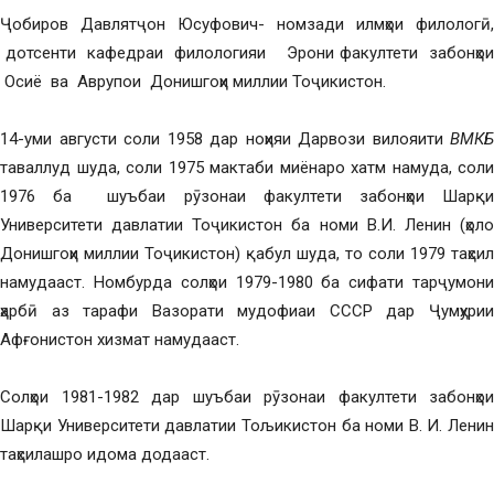
Ҷобиров Давлятҷон Юсуфович- номзади илмҳои филологӣ,
дотсенти кафедраи филологияи Эрони факултети забонҳои
Осиё ва Аврупои Донишгоҳи миллии Тоҷикистон.
14-уми августи соли 1958 дар ноҳияи Дарвози вилояити
ВМКБ
таваллуд шуда, соли 1975 мактаби миёнаро хатм намуда, соли
1976 ба шуъбаи рӯзонаи факултети забонҳои Шарқи
Университети давлатии Тоҷикистон ба номи В.И. Ленин (ҳоло
Донишгоҳи миллии Тоҷикистон) қабул шуда, то соли 1979 таҳсил
намудааст. Номбурда солҳои 1979-1980 ба сифати тарҷумони
ҳарбӣ аз тарафи Вазорати мудофиаи СССР дар Ҷумҳурии
Афғонистон хизмат намудааст.
Солҳои 1981-1982 дар шуъбаи рӯзонаи факултети забонҳои
Шарқи Университети давлатии Тољикистон ба номи В. И. Ленин
таҳсилашро идома додааст.