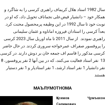
سال 1982 استاد هلال کریم­اف راهبری کرسی را به شاگرد و
همکار خود – دانشیار فیض‌علی نجمان­اف تحویل داد، که او در
نوبت خود تا سال 1992 در این وظیفه پرمحصول محنت کرد.
بعداً کرسی را استادان فیروزه اماناوه و عثمان سلیمانی
راهبری نمودند. از سال 2011 تا ماه اوریل سال 2023 کرسی
را پروفسور صفراف عمر‌خواجه ‌سروری کردند. در حال حاضر
کرسی مذکور را قاسم اف جمعه خان بر دوش دارند. در کرسی
13 نفر استاد فعالیت می‌کنند، که در بین آنها 2 نفر پروفسور، 8
نفر دانشیار 1 نفر استاد ارشد، 1 نفر استادیار و 1 نفر دستیار
هستند
МАЪЛУМОТНОМА
Қосимов Ҷумъахон
Салимович