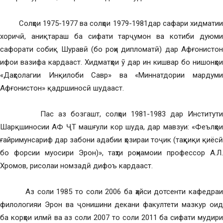
Солҳои 1975-1977 ва солҳои 1979-1981дар сафари хидматии
хоричӣ, аниқтараш ба сифати тарҷумон ва котиби дуюми
сафорати собиқ Шуравӣ (бо роҳи дипломатӣ) дар Афғонистон
ифои вазифа кардааст. Хидматҳои ӯ дар ин кишвар бо нишонҳои
«Даҳсолагии Инқилоби Савр» ва «Миннатдории мардуми
Афғонистон» қадршиносӣ шудааст.
Пас аз бозгашт, солҳои 1981-1983 дар Институти
Шарқшиносии АФ ҶТ машғули кор шуда, дар мавзуи: «Феълҳои
ғайримунсариф дар забони адабии ҳозираи тоҷик (таҳқиқи қиёсӣ
бо форсии муосири Эрон)», таҳти роҳнамоии профессор А.Л.
Хромов, рисолаи номзадӣ дифоъ кардааст.
Аз соли 1985 то соли 2006 ба ҳайси дотсенти кафедраи
филологияи Эрон ва ҷонишини декани факултети мазкур оид
ба корҳои илмӣ ва аз соли 2007 то соли 2011 ба сифати мудири