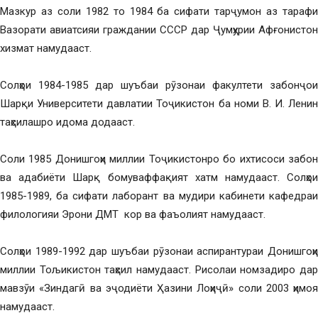
Мазкур аз соли 1982 то 1984 ба сифати тарҷумон аз тарафи
Вазорати авиатсияи граждании СССР дар Ҷумҳурии Афғонистон
хизмат намудааст.
Солҳои 1984-1985 дар шуъбаи рӯзонаи факултети забонҷои
Шарқи Университети давлатии Тоҷикистон ба номи В. И. Ленин
таҳсилашро идома додааст.
Соли 1985 Донишгоҳи миллии Тоҷикистонро бо ихтисоси забон
ва адабиёти Шарқ бомуваффақият хатм намудааст. Солҳои
1985-1989, ба сифати лаборант ва мудири кабинети кафедраи
филологияи Эрони ДМТ кор ва фаъолият намудааст.
Солҳои 1989-1992 дар шуъбаи рӯзонаи аспирантураи Донишгоҳи
миллии Тољикистон таҳсил намудааст. Рисолаи номзадиро дар
мавзӯи «Зиндагӣ ва эҷодиёти Ҳазини Лоҳиҷӣ» соли 2003 ҳимоя
намудааст.