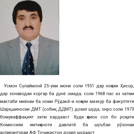
Усмон Сулаймонӣ 25-уми июни соли 1951 дар ноҳияи Ҳисор
дар хонаводаи коргар ба дунё омада, соли 1968 пас аз хатми
мактаби миёнаи ба номи Рӯдакӣ-и ноҳияи мазкур ба факултети
Шарқшиносии ДМТ (собиқ ДДМТ) дохил шуда, онро соли 1973
бомуваффақият хатм кардааст. Худи ҳамон сол бо роҳхати
Комиссияи имтиҳоноти давлатӣ ба шуъбаи рӯзонаи
аспирантураи АФ Тоҷикистон дохил шудааст.