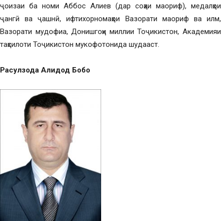
ҷоизаи ба номи Аббос Алиев (дар соҳаи маориф), медалҳои
ҷангӣ ва ҷашнӣ, ифтихорномаҳои Вазорати маориф ва илм,
Вазорати мудофиа, Донишгоҳи миллии Тоҷикистон, Академияи
таҳсилоти Тоҷикистон мукофотонида шудааст.
Расулзода Алидод Бобо