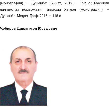
(монография). – Душанбе: Зиннат, 2012. – 152 с.; Масоили
лингвистии номвожаҳои таърихии Хатлон (монография). –
Душанбе: Меҳроҷ-Граф, 2016. – 118 с.
Ҷобиров Давлятҷон Юсуфович