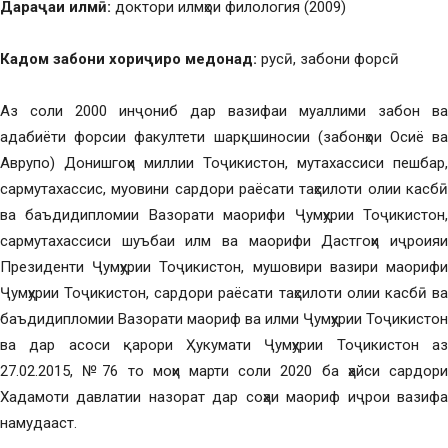
Дараҷаи илмӣ:
доктори илмҳои филология (2009)
Кадом забони хориҷиро медонад:
русӣ, забони форсӣ
Аз соли 2000 инҷониб дар вазифаи муаллими забон ва
адабиёти форсии факултети шарқшиносии (забонҳои Осиё ва
Аврупо) Донишгоҳи миллии Тоҷикистон, мутахассиси пешбар,
сармутахассис, муовини сардори раёсати таҳсилоти олии касбӣ
ва баъдидипломии Вазорати маорифи Ҷумҳурии Тоҷикистон,
сармутахассиси шуъбаи илм ва маорифи Дастгоҳи иҷроияи
Президенти Ҷумҳурии Тоҷикистон, мушовири вазири маорифи
Ҷумҳурии Тоҷикистон, сардори раёсати таҳсилоти олии касбӣ ва
баъдидипломии Вазорати маориф ва илми Ҷумҳурии Тоҷикистон
ва дар асоси қарори Ҳукумати Ҷумҳурии Тоҷикистон аз
27.02.2015, №76 то моҳи марти соли 2020 ба ҳайси сардори
Хадамоти давлатии назорат дар соҳаи маориф иҷрои вазифа
намудааст.