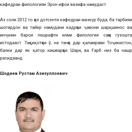
кафедраи филологияи Эрон ифои вазифа намудаст.
Аз соли 2012 то ҳол дотсенти кафедраи мазкур буда, ба тарбияи
шогирдон ва тайёр намудани кадрҳои ҷавони шарқшинос ва
инчунин барои пешрафти илми филология саҳм гузошта
истодааст. Таҳқиқотҳои ӯ, на танҳо дар қаламрави Тоҷикистон,
балки дар як қатор кишварҳои Шарқ ва Ғарб низ ба нашр
расидаанд.
Шодиев Рустам Азизуллоевич