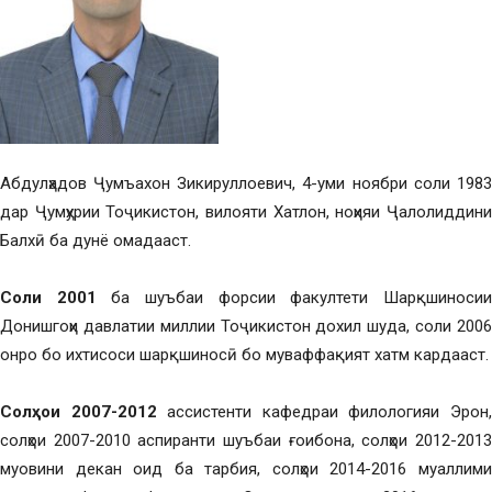
Абдулҳадов Ҷумъахон Зикируллоевич, 4-уми ноябри соли 1983
дар Ҷумҳурии Тоҷикистон, вилояти Хатлон, ноҳияи Ҷалолиддини
Балхӣ ба дунё омадааст.
Соли 2001
ба шуъбаи форсии факултети Шарқшиноси
Донишгоҳи давлатии миллии Тоҷикистон дохил шуда, соли 2006
онро бо ихтисоси шарқшиносӣ бо муваффақият хатм кардааст.
Солҳои 2007-2012
ассистенти кафедраи филологияи Эрон
солҳои 2007-2010 аспиранти шуъбаи ғоибона, солҳои 2012-2013
муовини декан оид ба тарбия, солҳои 2014-2016 муаллими