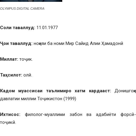
OLYMPUS DIGITAL CAMERA
Соли таваллуд:
11.01.1977
Ҷои таваллуд:
ноҳияи ба номи Мир Сайид Алии Ҳамадонӣ
Миллат:
тоҷик.
Таҳсилот:
олӣ.
Кадом муассисаи таълимиро хатм кардааст:
Донишгоҳи
давлатии миллии Тоҷикистон (1999)
Ихтисос:
филолог-муаллими забон ва адабиёти форсӣ-
тоҷикӣ.