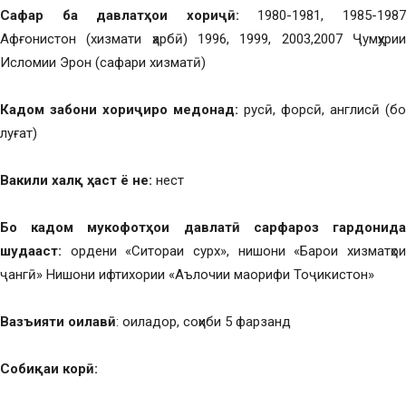
Сафар ба давлатҳои хориҷӣ:
1980-1981, 1985-198
Афғонистон (хизмати ҳарбӣ) 1996, 1999, 2003,2007 Ҷумҳурии
Исломии Эрон (сафари хизматӣ)
Кадом забони хориҷиро медонад:
русӣ, форсӣ, англисӣ (бо
луғат)
Вакили халқ ҳаст ё не:
нест
Бо кадом мукофотҳои давлатӣ сарфароз гардонида
шудааст:
ордени «Ситораи сурх», нишони «Барои хизматҳо
ҷангӣ» Нишони ифтихории «Аълочии маорифи Тоҷикистон»
Вазъияти оилавӣ
: оиладор, соҳиби 5 фарзанд
Собиқаи корӣ: