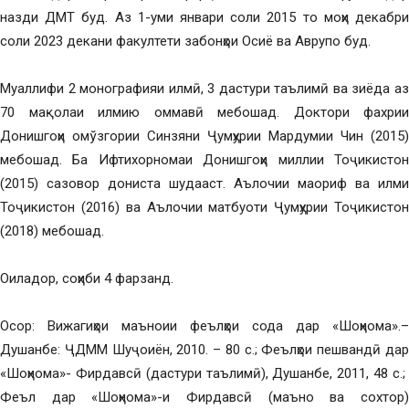
назди ДМТ буд. Аз 1-уми январи соли 2015 то моҳи декабри
соли 2023 декани факултети забонҳои Осиё ва Аврупо буд.
Муаллифи 2 монографияи илмӣ, 3 дастури таълимӣ ва зиёда аз
70 мақолаи илмию оммавӣ мебошад. Доктори фахрии
Донишгоҳи омўзгории Синзяни Ҷумҳурии Мардумии Чин (2015)
мебошад. Ба Ифтихорномаи Донишгоҳи миллии Тоҷикистон
(2015) сазовор дониста шудааст. Аълочии маориф ва илми
Тоҷикистон (2016) ва Аълочии матбуоти Ҷумҳурии Тоҷикистон
(2018) мебошад.
Оиладор, соҳиби 4 фарзанд.
Осор: Вижагиҳои маъноии феълҳои сода дар «Шоҳнома».–
Душанбе: ҶДММ Шуҷоиён, 2010. – 80 с.; Феълҳои пешвандӣ дар
«Шоҳнома»- Фирдавсӣ (дастури таълимӣ), Душанбе, 2011, 48 с.;
Феъл дар «Шоҳнома»-и Фирдавсӣ (маъно ва сохтор)