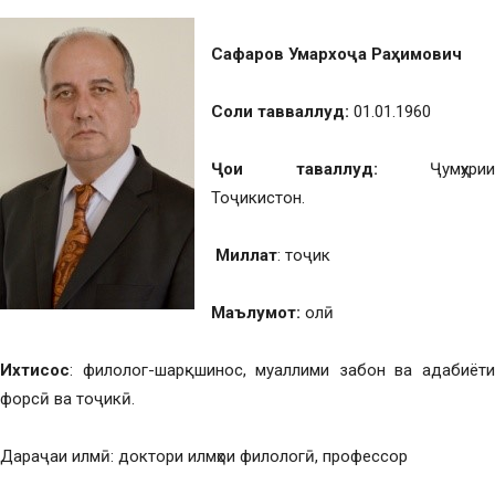
Сафаров Умархоҷа Раҳимович
Соли тавваллуд:
01.01.1960
Ҷои таваллуд:
Ҷумҳурии
Тоҷикистон.
Миллат
: тоҷик
Маълумот:
олӣ
Ихтисос
: филолог-шарқшинос, муаллими забон ва адабиёти
форсӣ ва тоҷикӣ.
Дараҷаи илмӣ: доктори илмҳои филологӣ, профессор