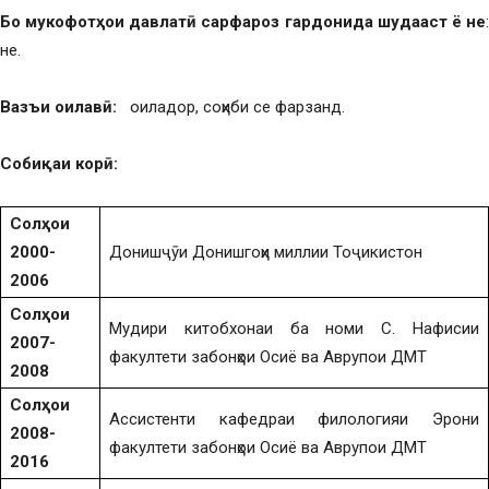
Бо мукофотҳои давлатӣ сарфароз гардонида шудааст
ё не
не.
Вазъи оилавӣ:
оиладор, соҳиби се фарзанд.
Собиқ
аи
кор
ӣ
:
Солҳои
2000-
Донишҷӯи Донишгоҳи миллии Тоҷикистон
2006
Солҳои
Мудири китобхонаи ба номи С. Нафисии
2007-
факултети забонҳои Осиё ва Аврупои ДМТ
2008
Солҳои
Ассистенти кафедраи филологияи Эрони
2008-
факултети забонҳои Осиё ва Аврупои ДМТ
2016