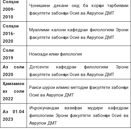
Солҳои
Ҷонишини декани оид ба корҳои тарбиявии
2009-
факултети забонҳои Осиё ва Аврупои ДМТ
2010
Солҳои
Муаллими калони кафедраи филологияи Эрони
2016-
факултети забонҳои Осиё ва Аврупои ДМТ
2020
Соли
Номзади илми филология
2019
Аз соли
Дотсенти кафедраи филологияи Эрони
2020
факултети забонҳои Осиё ва Аврупои ДМТ
Ҳамзамон
Раиси шурои илмию методии факултети забонҳои
аз соли
Осиё ва Аврупои ДМТ
2022
Иҷрокунандаи вазифаи мудири кафедраи
Аз 01.04
филологияи Эрони факултети забонҳои Осиё ва
2023
Аврупои ДМТ