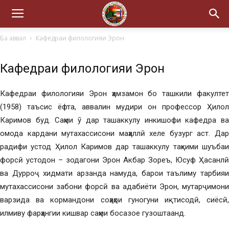
Ба аввал
Кафедраи филологияи Эрон
Кафедраи филологияи Эрон
Кафедраи филологияи Эрон ҳамзамон бо ташкили факултет
(1958) таъсис ёфта, аввалин мудири он профессор Ҳилол
Каримов буд. Саҳми ӯ дар ташаккулу инкишофи кафедра ва
омода кардани мутахассисони маҳаллӣ хеле бузург аст. Дар
радифи устод Ҳилол Каримов дар ташаккулу таҳкими шуъбаи
форсӣ устодон – зодагони Эрон Акбар Зореъ, Юсуф Ҳасанлӣ
ва Дурроҷ хидмати арзанда намуда, барои таълиму тарбияи
мутахассисони забони форсӣ ва адабиёти Эрон, мутарҷимони
варзида ва кормандони соҳаҳои гуногуни иқтисодӣ, сиёсӣ,
илмиву фарҳангии кишвар саҳми босазое гузоштаанд.