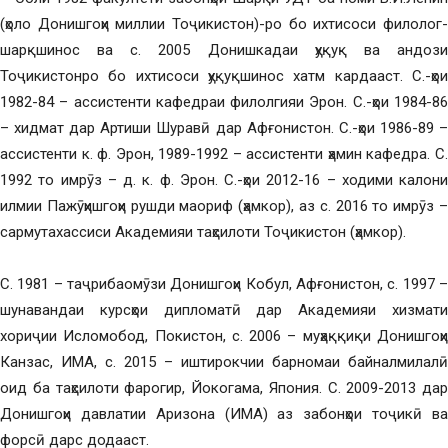
(ҳоло Донишгоҳи миллии Тоҷикистон)-ро бо ихтисоси филолог-
шарқшинос ва с. 2005 Донишкадаи ҳуқуқ ва андози
Тоҷикистонро бо ихтисоси ҳуқуқшинос хатм кардааст. С.-ҳои
1982-84 – ассистенти кафедраи филолгияи Эрон. С.-ҳои 1984-86
– хидмат дар Артиши Шуравӣ дар Афғонистон. С.-ҳои 1986-89 –
ассистенти к. ф. Эрон, 1989-1992 – ассистенти ҳамин кафедра. С.
1992 то имрӯз – д. к. ф. Эрон. С.-ҳои 2012-16 – ходими калони
илмии Пажӯҳишгоҳи рушди маориф (ҳамкор), аз с. 2016 то имрӯз –
сармутахассиси Академияи таҳсилоти Тоҷикистон (ҳамкор).
С. 1981 – таҷрибаомӯзи Донишгоҳи Кобул, Афғонистон, с. 1997 –
шунавандаи курсҳои дипломатӣ дар Академияи хизмати
хориҷии Исломобод, Покистон, с. 2006 – муҳаққиқи Донишгоҳи
Канзас, ИМА, с. 2015 – иштирокчии барномаи байналмилалӣ
оид ба таҳсилоти фарогир, Йокогама, Япония. С. 2009-2013 дар
Донишгоҳи давлатии Аризона (ИМА) аз забонҳои тоҷикӣ ва
форсӣ дарс додааст.