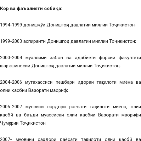
Кор ва фаъолияти собиқа:
1994-1999 донишҷӯи Донишгоҳи давлатии миллии Тоҷикистон;
1999-2003 аспиранти Донишгоҳи давлатии миллии Тоҷикистон;
2000-2004 муаллими забон ва адабиёти форсии факултети
шарқшиносии Донишгоҳи давлатии миллии Тоҷикистон;
2004-2006 мутахассиси пешбари идораи таҳсилоти миёна ва
олии касбии Вазорати маориф;
2006-2007 муовини сардори раёсати таҳсилоти миёна, олии
касбӣ ва баъди муассисаи олии касбии Вазорати маорифи
Ҷумҳурии Тоҷикистон;
2007- муовини сардори раёсати таҳсилоти олии касбӣ ва