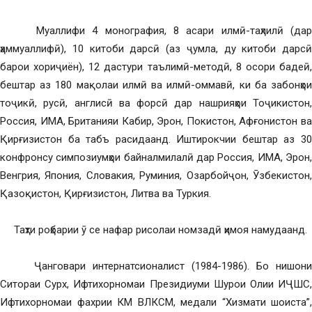
Муаллифи 4 монография, 8 асари илмӣ-таҳлилӣ (дар
ҳаммуаллифӣ), 10 китоби дарсӣ (аз ҷумла, ду китоби дарсӣ
барои хориҷиён), 12 дастури таълимӣ-методӣ, 8 осори бадеӣ,
бештар аз 180 мақолаи илмӣ ва илмӣ-оммавӣ, ки ба забонҳои
тоҷикӣ, русӣ, англисӣ ва форсӣ дар нашрияҳои Тоҷикистон,
Россия, ИМА, Британияи Кабир, Эрон, Покистон, Афғонистон ва
Қирғизистон ба табъ расидаанд. Иштирокчии бештар аз 30
конфронсу симпозиумҳои байналмилалӣ дар Россия, ИМА, Эрон,
Венгрия, Япония, Словакия, Руминия, Озарбойҷон, Ӯзбекистон,
Қазоқистон, Қирғизистон, Литва ва Туркия.
Таҳти роҳбарии ӯ се нафар рисолаи номзадӣ ҳимоя намудаанд.
Ҷанговари интернатсионалист (1984-1986). Бо нишони
Ситораи Сурх, Ифтихорномаи Президиуми Шурои Олии ИҶШС,
Ифтихорномаи фахрии КМ ВЛКСМ, медали “Хизмати шоиста”,