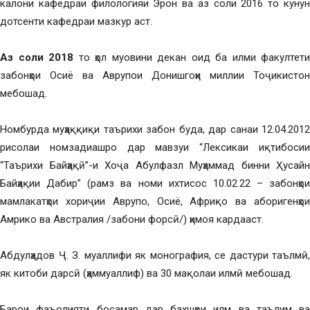
калони кафедраи филологияи Эрон ва аз соли 2016 то кунун
дотсенти кафедраи мазкур аст.
Аз соли 2018
то ҳол муовини декан оид ба илми факултети
забонҳои Осиё ва Аврупои Донишгоҳи миллии Тоҷикистон
мебошад.
Номбурда муҳаққиқи таърихи забон буда, дар санаи 12.04.2012
рисолаи номзадиашро дар мавзуи “Лексикаи иқтибосии
“Таърихи Байҳақӣ”-и Хоҷа Абулфазл Муҳаммад бинни Ҳусайн
Байҳақии Дабир” (рамз ва номи ихтисос 10.02.22 – забонҳои
мамлакатҳои хориҷии Аврупо, Осиё, Африқо ва аборигенҳои
Амрико ва Австралия /забони форсӣ/) ҳимоя кардааст.
Абдулҳадов Ҷ. З. муаллифи як монография, се дастури таълмӣ,
як китоби дарсӣ (ҳаммуаллиф) ва 30 мақолаи илмӣ мебошад.
Барои фаъолияти босамар дар бахшҳои илм ва таълим ва