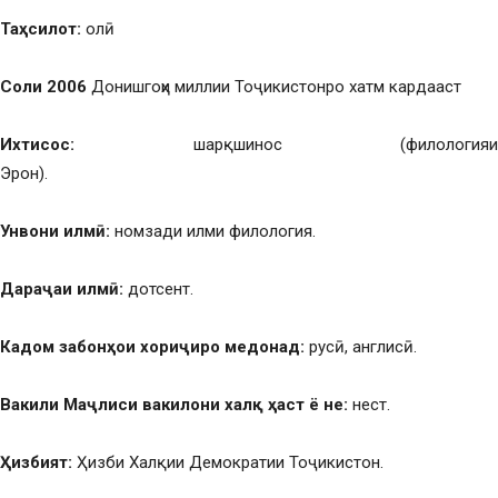
Таҳсилот:
олӣ
Соли 2006
Донишгоҳи миллии Тоҷикистонро хатм кардааст
Ихтисос:
шарқшинос (филологияи
Эрон
Унвони илмӣ
:
номзади илми филология.
Д
араҷаи илмӣ
:
дотсент.
Кадом забонҳои хориҷиро медонад
:
русӣ, англисӣ.
Вакили Маҷлиси вакилони халқ ҳаст ё не:
нест.
Ҳизбият:
Ҳизби Халқии Демократии Тоҷикистон.