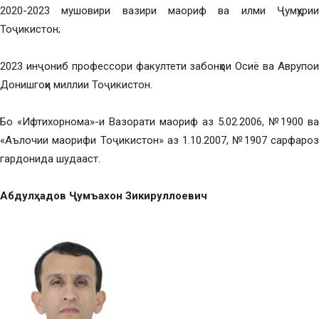
2020-2023 мушовири вазири маориф ва илми Ҷумҳурии
Тоҷикистон;
2023 инҷониб профессори факултети забонҳои Осиё ва Аврупои
Донишгоҳи миллии Тоҷикистон.
Бо «Ифтихорнома»-и Вазорати маориф аз 5.02.2006, №1900 ва
«Аълочии маорифи Тоҷикистон» аз 1.10.2007, №1907 сарфароз
гардонида шудааст.
Абдулҳадов Ҷумъахон Зикируллоевич