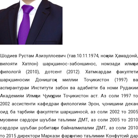
Шодиев Рустам Азизуллоевич
(тав.10.11.1974, ноҳияи Ҳамадонӣ,
вилояти Хатлон) шарқшинос-забоншинос, номзади илмҳои
филологӣ (2010), дотсент (2012). Хатмкардаи факултети
шарқшиносии Донишгоҳи миллии Тоҷикистон (1997) ва
аспирантураи Институти забон ва адабиёти ба номи Рудакии
Академияи Илмҳои Ҷумҳурии Тоҷикистон аст. Аз соли 1997 то
2002 ассистенти кафедраи филологияи Эрон, ҷонишини декан
оид ба тарбияи факултети шарқшиносӣ, аз соли 2002 то 2005
муовини сардори шуъбаи таълими ДМТ, аз соли 2005 то 2010
сардори шуъбаи робитаҳои байналмилалии ДМТ, аз соли 2010
то 2015 директори Маркази фарҳангию таълимии Конфутсий дар