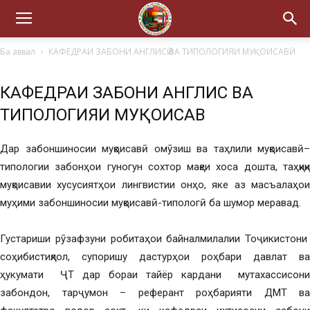
Ба аввал
КАФЕДРАИ ЗАБОНИ АНГЛИСӢ ВА ТИПОЛОГИЯИ МУҚОИСАВӢ
КАФЕДРАИ ЗАБОНИ АНГЛИСӢ ВА
ТИПОЛОГИЯИ МУҚОИСАВӢ
Дар забоншиносии муқоисавӣ омӯзиш ва таҳлили муқоисавӣ–
типологии забонҳои гуногун сохтор мақеи хоса дошта, таҳқиқи
муқоисавии хусусиятҳои лингвистии онҳо, яке аз масъалаҳои
муҳими забоншиносии муқоисавӣ-типологӣ ба шумор меравад.
Густариши рӯзафзуни робитаҳои байналмилалии Тоҷикистони
соҳибистиқлол, супоришу дастурҳои роҳбари давлат ва
ҳукумати ҶТ дар бораи тайёр кардани мутахассисони
забондон, тарҷумон – реферант роҳбарияти ДМТ ва