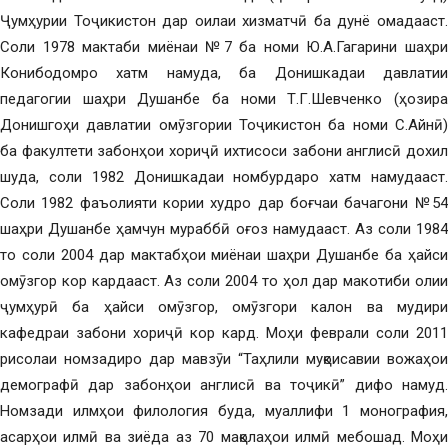
Ҷумҳурии Тоҷикистон дар оилаи хизматчӣ ба дунё омадааст.
Соли 1978 мактаби миёнаи №7 ба номи Ю.А.Гагарини шаҳри
Конибодомро хатм намуда, ба Донишкадаи давлатии
педагогии шаҳри Душанбе ба номи Т.Г.Шевченко (ҳозира
Донишгоҳи давлатии омӯзгории Тоҷикистон ба номи С.Айнӣ)
ба факултети забонҳои хориҷӣ ихтисоси забони англисӣ дохил
шуда, соли 1982 Донишкадаи номбурдаро хатм намудааст.
Соли 1982 фаъолияти кории худро дар боғчаи бачагони №54
шаҳри Душанбе ҳамчун мураббӣ оғоз намудааст. Аз соли 1984
то соли 2004 дар мактабҳои миёнаи шаҳри Душанбе ба ҳайси
омӯзгор кор кардааст. Аз соли 2004 то ҳол дар макотиби олии
ҷумҳурӣ ба ҳайси омӯзгор, омӯзгори калон ва мудири
кафедраи забони хориҷӣ кор кард. Моҳи феврали соли 2011
рисолаи номзадиро дар мавзӯи “Таҳлили муқоисавии вожаҳои
демографӣ дар забонҳои англисӣ ва тоҷикӣ” дифо намуд.
Номзади илмҳои филология буда, муаллифи 1 монография,
асарҳои илмӣ ва зиёда аз 70 мақолаҳои илмӣ мебошад. Моҳи