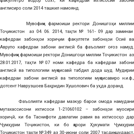
факултетро водор сохт, ки кафедраи ихтисосии забони
англисиро соли 2014 ташкил намоянд.
Мувофиқи фармоиши ректори Донишгоҳи миллии
Тоҷикистон аз 04. 06. 2014, таҳти № 161- 09 дар заминаи
кафедраи забонҳои хориҷии факултети забонҳои Осиё ва
Аврупо кафедраи забони англисӣ ба фаъолият оғоз намуд.
Мувофиқи фармоиши ректори Донишгоҳи миллии Тоҷикистон аз
28.01.2017, таҳти №07 номи кафедра ба кафедраи забони
англисӣ ва типологияи муқоисавӣ табдил дода шуд. Мудирии
кафедраи забони англисӣ ва типологияи муқоисавиро н.и.ф.,
дотсент Наврузшоев Баҳридин Хушолович ба уҳда доранд.
Фаъолияти кафедраи мазкур барои омода намудани
мутахассисони ихтисоси 1-21060102 – забонҳои муосири
хориҷӣ, ки ба Таснифоти давлатии равия ва ихтисосҳо дар
Ҷумҳурии Тоҷикистон, ки бо қарори Ҳукумати Ҷумҳурии
Тоҷикистон таҳти №349 аз 30-июни соли 2007 тасдиқ шудааст,