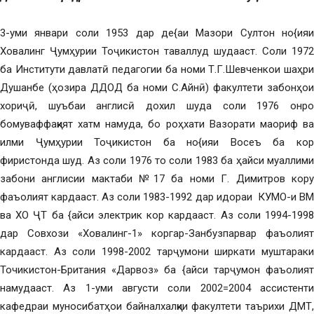
3-уми январи соли 1953 дар де{аи Мазори Султон но{ияи
Ховалинг Ҷумҳурии Тоҷикистон таваллуд шудааст. Соли 1972
ба Институти давлатӣ педагогии ба номи Т.Г.Шевченкои шаҳри
Душанбе (ҳозира ДДОД ба номи С.Айнӣ) факултети забонҳои
хориҷӣ, шуъбаи англисӣ дохил шуда соли 1976 онро
бомуваффақият хатм намуда, бо роҳхати Вазорати маориф ва
илми Ҷумҳурии Тоҷикистон ба но{ияи Восеъ ба кор
фиристонда шуд. Аз соли 1976 то соли 1983 ба ҳайси муаллими
забони англисии мактаби №17 ба номи Г. Димитров кору
фаъолият кардааст. Аз соли 1983-1992 дар идораи КУМО-и ВМ
ва ХО ҶТ ба {айси электрик кор кардааст. Аз соли 1994-1998
дар Совхози «Ховалинг-1» коргар-Занбузпарвар фаъолият
кардааст. Аз соли 1998-2002 тарҷумони ширкати муштараки
Точикистон-Британия «Дарвоз» ба {айси тарҷумон фаъолият
намудааст. Аз 1-уми августи соли 2002=2004 ассистенти
кафедраи муносибатҳои байналхалқии факултети таърихи ДМТ,