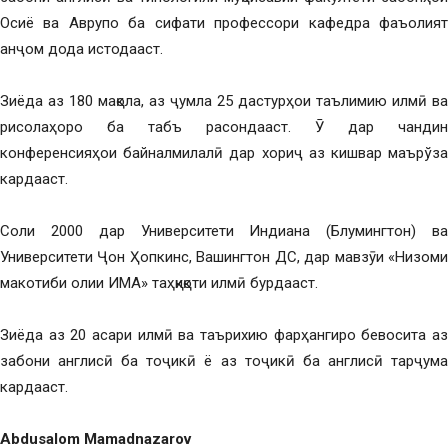
Осиё ва Аврупо ба сифати профессори кафедра фаъолият
анҷом дода истодааст.
Зиёда аз 180 мақола, аз ҷумла 25 дастурҳои таълимию илмӣ ва
рисолаҳоро ба табъ расондааст. Ӯ дар чандин
конференсияҳои байналмилалӣ дар хориҷ аз кишвар маърўза
кардааст.
Соли 2000 дар Университети Индиана (Блумингтон) ва
Университети Ҷон Ҳопкинс, Вашингтон ДС, дар мавзӯи «Низоми
макотиби олии ИМА» таҳқиқоти илмӣ бурдааст.
Зиёда аз 20 асари илмӣ ва таърихию фарҳангиро бевосита аз
забони англисӣ ба тоҷикӣ ё аз тоҷикӣ ба англисӣ тарҷума
кардааст.
Abdusalom Mamadnazarov