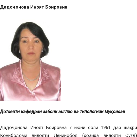
Дадоҷонова Иноят Боировна
Дотсент
и кафедраи забони англис
ва
типологияи
му
қ
о
исав
Дадоҷонова Иноят Боировна 7 июни соли 1961 дар шаҳри
Конибодоми вилояти Ленинобод (ҳозира вилояти Суғд)