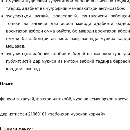
омӯзиши муқоисавии хусусиятҳои забони англисӣ ва тоҷикӣ,
таърих, адабиёт ва ҷуғрофияи мамалакатҳои англисзабон;
хусусиятҳои луғавӣ, фразеологӣ, синтаксисии забонҳои
тоҷикӣ ва англисӣ дар асоси маводи адабиёти бадеӣ,
воситаҳои ахбори омма омӯхта, бо маводи воситаҳои абори
оммаи ба забонҳои англисӣ, нашршаванда муқоиса карда
мешавад;
хусусиятҳои забонии адабиёти бадеӣ ва жанрҳои гуногуни
публитсистӣ дар муқоиса аз нигоҳи забонӣ тадқиқ ва баррасӣ
карда мешаванд.
Номг
и
фанҳои тахасусӣ, фанҳои интихобӣ, курс ва семинарҳои махсус
дар ихтисоси 21060101 «забонҳои муосири хориҷӣ»
I
. Номг
и фан
ҳ
о: