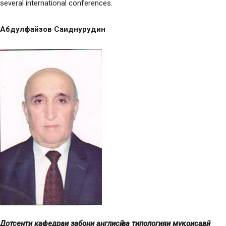
several international conferences.
Абдулфайзов Саиднурудин
Дотсент
и кафедраи забони англисӣ ва типологияи муқоисавӣ