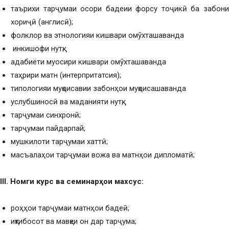
таърихи тарҷумаи осори бадеии форсу тоҷикӣ ба забони
хориҷӣ (англисӣ);
фолклор ва этнологияи кишвари омӯхташаванда
инкишофи нутқ;
адабиёти муосири кишвари омӯхташаванда
таҳрири матн (интерпритатсия);
типологияи муқоисавии забонҳои муқоисашаванда
услубшиносӣ ва маданияти нутқ;
тарҷумаи синхронӣ;
тарҷумаи пайдарпай;
мушкилоти тарҷумаи хаттӣ;
масъалаҳои тарҷумаи вожа ва матнҳои дипломатӣ;
III
. Номг
и курс ва семинар
ҳ
ои махсус:
роҳҳои тарҷумаи матнҳои бадеӣ;
иқтибосот ва мавқеи он дар тарҷума;