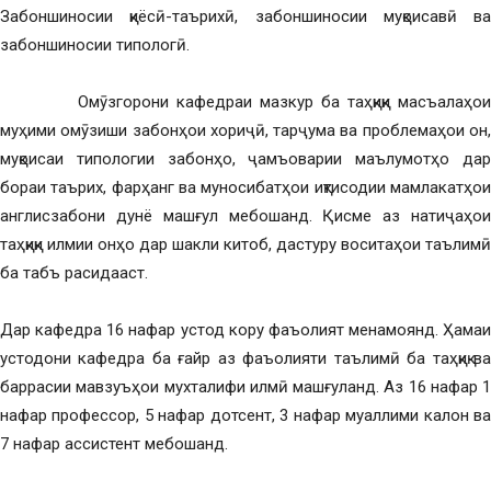
Забоншиносии қиёсӣ-таърихӣ, забоншиносии муқоисавӣ ва
забоншиносии типологӣ.
Омӯзгорони кафедраи мазкур ба таҳқиқи масъалаҳои
муҳими омӯзиши забонҳои хориҷӣ, тарҷума ва проблемаҳои он,
муқоисаи типологии забонҳо, ҷамъоварии маълумотҳо дар
бораи таърих, фарҳанг ва муносибатҳои иқтисодии мамлакатҳои
англисзабони дунё машғул мебошанд. Қисме аз натиҷаҳои
таҳқиқи илмии онҳо дар шакли китоб, дастуру воситаҳои таълимӣ
ба табъ расидааст.
Дар кафедра 16 нафар устод кору фаъолият менамоянд. Ҳамаи
устодони кафедра ба ғайр аз фаъолияти таълимӣ ба таҳқиқ ва
баррасии мавзуъҳои мухталифи илмӣ машғуланд. Аз 16 нафар 1
нафар профессор, 5 нафар дотсент, 3 нафар муаллими калон ва
7 нафар ассистент мебошанд.