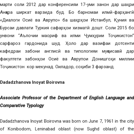
марти соли 2012 дар конференсияи 17-уми занон дар шаҳри
Анқара ширкат варзида буд. Бо барномаи илмӣ-фарҳангӣ
«Диалоги Осиё ва Аврупо» ба шаҳрҳои Истанбул, Қуния ва
Бурсаи давлати Туркия сафарҳои хизматӣ дошт. Соли 2015 бо
унвони “Аълочии маориф ва илми Ҷумҳурии Тоҷикистон”
сарфароз гардонида шуд. Ҳоло дар вазифаи дотсенти
кафедраи забони англисӣ ва типологияи муқоисавӣ дар
факултети забонҳои Осиё ва Аврупои Донишгоҳи миллии
Тоҷикистон кор мекунад. Оиладор, соҳиби 3 фарзанд.
Dadadzhanova Inoyat Boirovna
Associate Professor of the Department of English Language and
Comparative Typology
Dadadzhanova Inoyat Boirovna was born on June 7, 1961 in the city
of Konibodom, Leninabad oblast (now Sughd oblast) of the