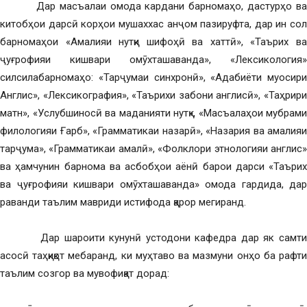
Дар масъалаи омода кардани барномаҳо, дастурҳо ва
китобҳои дарсӣ корҳои мушаххас анҷом пазируфта, дар ин сол
барномаҳои «Амалияи нутқи шифоҳӣ ва хаттӣ», «Таърих ва
ҷуғрофияи кишвари омӯхташаванда», «Лексикология»
силсилабарномаҳо: «Тарҷумаи синхронӣ», «Адабиёти муосири
Англис», «Лексикография», «Таърихи забони англисӣ», «Таҳрири
матн», «Услубшиносӣ ва маданияти нутқ», «Масъалаҳои мубрами
филологияи Ғарб», «Грамматикаи назарӣ», «Назария ва амалияи
тарҷума», «Грамматикаи амалӣ», «Фолклори этнологияи англис»
ва ҳамчунин барнома ва асбобҳои аёнӣ барои дарси «Таърих
ва ҷуғрофияи кишвари омӯхташаванда» омода гардида, дар
раванди таълим мавриди истифода қарор мегиранд.
Дар шароити кунунӣ устодони кафедра дар як самти
асосӣ таҳқиқот мебаранд, ки муҳтаво ва мазмуни онҳо ба рафти
таълим созгор ва мувофиқат дорад: