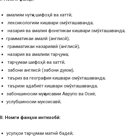
амалияи нутқи шифоҳӣ ва хаттӣ;
лексикологияи кишвари омӯхташаванда;
назария ва амалия фонетикаи кишвари омӯхташаванда;
грамматикаи амалӣ (англисӣ);
грамматикаи назариявӣ (англисӣ);
назария ва амалияи тарҷума;
тарҷумаи шифоҳӣ ва хаттӣ;
забони англисӣ (забони дуюм);
таърих ва география кишвари омӯхташаванда;
таърихи адабиёт кишвари омӯхташаванда;
забоншиносии муқоисавии Аврупо ва Осиё;
услубшиносии мукоисавӣ;
II
. Номг
и фан
ҳ
ои интихоб
ӣ
:
усулҳои тарҷумаи матнӣ бадеӣ;