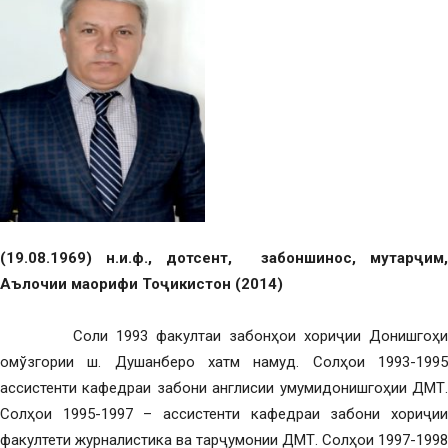
(19.08.1969)
н
.
и
.
ф
.,
дотсент
,
забоншинос
,
мутарҷим
Аълочии
маорифи
Тоҷикистон
(2014)
Соли 1993 факултаи забонҳои хориҷии Донишгоҳи
омўзгории ш. Душанберо хатм намуд. Солҳои 1993-1995
ассистенти кафедраи забони англисии умумидонишгоҳии ДМТ.
Солҳои 1995-1997 – ассистенти кафедраи забони хориҷии
факултети журналистика ва тарҷумонии ДМТ. Солҳои 1997-1998