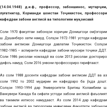
(14.04.1948)
д
.
и
.
ф
.,
профессор
,
забоншинос
,
мутарҷим
,
луғатнигор
,
Корманди
шоистаи
Тоҷикистон
, профессори
кафедраи забони англисӣ ва типологияи муқоисавӣ
Соли 1970 факултаи забонҳои хориҷии Донишгоҳи омӯзгории
ш. Душанберо хатм намуд. Солҳои 1972-1981 устоди кафедраи
забони англисии Донишгоҳи давлатии Тоҷикистон. Солҳои
1982-1985 – аспиранти кафедраи забони муосири тоҷики ДДТ.
Соли 1986 рисолаи номзадӣ ва соли 2013 рисолаи докториро
дифоъ намуд. Соли 2016 унвони профессориро гирифтааст.
Аз соли 1988 досенти кафедраи забони англисии ДДТ ва аз
соли 1992 то 2002 мудирии ин кафедраро ба ўҳда дошт.
Солҳои 1993-1994 дар Университети Бритиш Коламбияи ш.
Ванкувери Канада ба сифати устоди забони англисӣ фаъолият
ва такмили ихтисос намудааст. Аз соли 2014 дар кафедраи
забони англисӣ ва типологияи муқоисавии факултети забонҳои