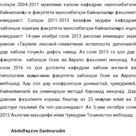
солҳои 2004-2011 муаллими калони кафедраи «муносибатхои
байналхалқӣ»-и факултети муносибатҳои байналхалқии фаъолият
намудааст. Солҳои 2011-2013 вазифаи мудири кафедраи
забонҳои хориҷии факултети муносибатҳои байналхалқиро иҷро
намудааст. 14-уми ноябри соли 2013 рисолаи илмиашро зери
унвони «Таҳлили лексикӣ-семантикии истилоҳоти дипломатӣ
дар забони тоҷикӣ» дифоъ намуд. Аз соли 2015 то ҳол дар
факултети забонҳои Осиё ва Аврупо фаъолият мекунад. Аз
соли 2016 то ҳол дотсенти кафедраи забони англисӣ ва
типологияи муқоисавии факултети забонҳои Осиё ва Аврупо
мебошад. Ҳар сол дар конфронсҳои донишгоҳӣ, ҷумҳуриявӣ,
байналмилалӣ ва семинарҳои методӣ баромад мекунад. Дар
давоми фаъолияти кориаш бештар аз 25 мақолаи илмӣ ва 5
дастури таълимӣ ба чоп расонидааст. Аз 5-уми октябри соли
2012 Аълочии маъорифи илми Ҷумҳурии Тоҷикистон мебошад.
Abdulfayzov Saidnurudin