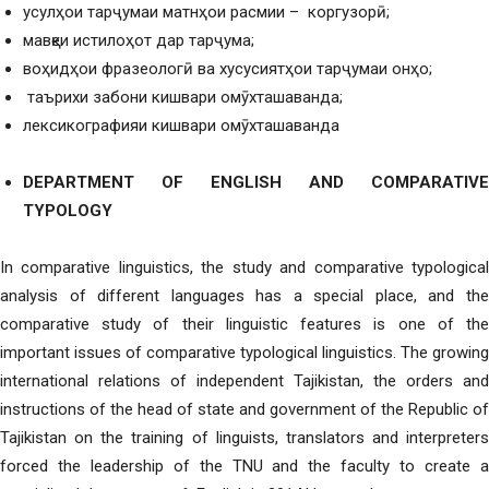
усулҳои тарҷумаи матнҳои расмии – коргузорӣ;
мавқеи истилоҳот дар тарҷума;
воҳидҳои фразеологӣ ва хусусиятҳои тарҷумаи онҳо;
таърихи забони кишвари омӯхташаванда;
лексикографияи кишвари омӯхташаванда
DEPARTMENT OF ENGLISH AND COMPARATIVE
TYPOLOGY
In comparative linguistics, the study and comparative typological
analysis of different languages ​​has a special place, and the
comparative study of their linguistic features is one of the
important issues of comparative typological linguistics. The growing
international relations of independent Tajikistan, the orders and
instructions of the head of state and government of the Republic of
Tajikistan on the training of linguists, translators and interpreters
forced the leadership of the TNU and the faculty to create a