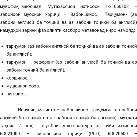
мувофиқ мебошад. Мутахассиси ихтисоси 1-21060102 –
забонҳои муосири хориҷӣ – Забоншинос. Тарҷумон- (аз
забони англисӣ ба тоҷикӣ ва аз забони тоҷикӣ ба англисӣ)
намудҳои зерини фаъолияти касбиро метавонад иҷро намояд
:
тарҷумон (аз забони англисӣ ба тоҷикӣ ва аз забони тоҷикӣ
ба англисӣ);
тарҷумон – референт (аз забони англисӣ ба тоҷикӣ ва аз
забони тоҷикӣ ба англисӣ);
коршинос;
мушовири соҳа;
лингвист.
Инчунин, магистр – забоншинос. Тарҷумон (аз забони
англисӣ ба тоҷикӣ ва аз забони тоҷикӣ ба англисӣ) (муҳлати
таҳсил 2 сол), шуъбаи докторантура аз рӯйи ихтисоси
6D021000 – филологияи хориҷӣ (Ph.D), 6D020500 –