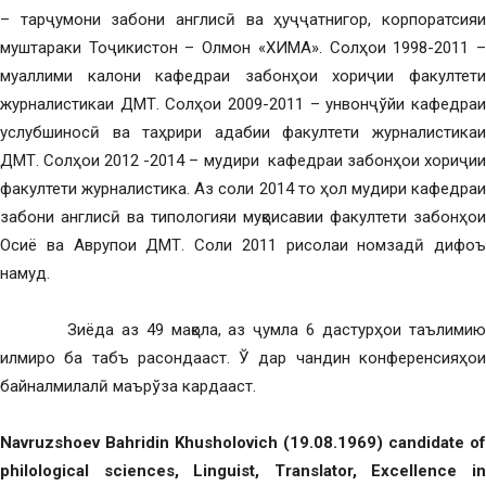
– тарҷумони забони англисӣ ва ҳуҷҷатнигор, корпоратсияи
муштараки Тоҷикистон – Олмон «ХИМА». Солҳои 1998-2011 –
муаллими калони кафедраи забонҳои хориҷии факултети
журналистикаи ДМТ. Солҳои 2009-2011 – унвонҷўйи кафедраи
услубшиносӣ ва таҳрири адабии факултети журналистикаи
ДМТ. Солҳои 2012 -2014 – мудири кафедраи забонҳои хориҷии
факултети журналистика. Аз соли 2014 то ҳол мудири кафедраи
забони англисӣ ва типологияи муқоисавии факултети забонҳои
Осиё ва Аврупои ДМТ. Cоли 2011 рисолаи номзадӣ дифоъ
намуд.
Зиёда аз 49 мақола, аз ҷумла 6 дастурҳои таълимию
илмиро ба табъ расондааст. Ў дар чандин конференсияҳои
байналмилалӣ маърўза кардааст.
Navruzshoev Bahridin Khusholovich
(19.08.1969) candidate of
philological sciences, Linguist, Translator, Excellence in