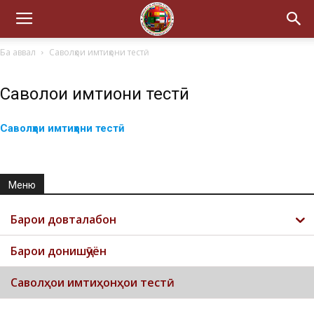
Ба аввал
Саволҳои имтиҳони тестӣ
Саволҳои имтиҳони тестӣ
Саволҳои имтиҳони тестӣ
Меню
Барои довталабон
Барои донишҷӯён
Саволҳои имтиҳонҳои тестӣ