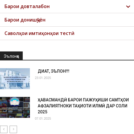
Барои довталабон
Барои донишҷӯён
Саволҳои имтиҳонҳои тестӣ
Эълонҳо
ДИҚҚАТ, ЭЪЛОН!!!
23.01.2025
ҲАВАСМАНДӢ БАРОИ ПАЖУҲИШИ САМТҲОИ
АФЗАЛИЯТНОКИ ТАҲҚИҚОТИ ИЛМӢ ДАР СОЛИ
2025
07.01.2025