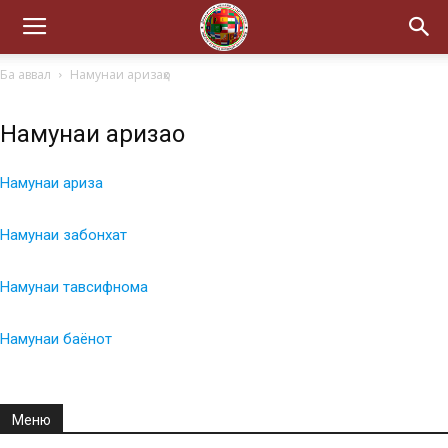
Ба аввал
Намунаи аризаҳо
Намунаи аризаҳо
Намунаи ариза
Намунаи забонхат
Намунаи тавсифнома
Намунаи баёнот
Меню