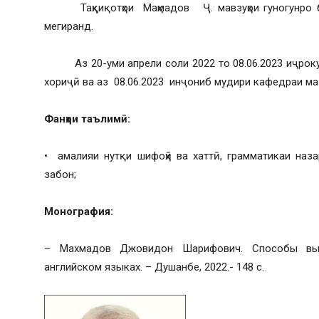
Таҳқиқотҳои Маҳмадов Ҷ. мавзуҳои гуногунро ба 
мегиранд.
Аз 20-уми апрели соли 2022 то 08.06.2023 иҷроку
хориҷӣ ва аз 08.06.2023 инҷониб мудири кафедраи маз
Фанҳои таълимӣ:
• амалияи нутқи шифоҳӣ ва хаттӣ, грамматикаи наза
забон;
Монография:
– Махмадов Джовидон Шарифович. Способы выр
английском языках. – Душанбе, 2022.- 148 с.