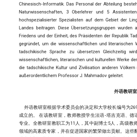
Chinesisch-Informatik. Das Personal der Abteilung beste
Naturwissenschaften, 3 Oberlehrer und 5 Assistenten
hochspezialisierter Spezialisten auf dem Gebiet der Li
Landes beitragen. Diese Übersetzungsgruppen wurden 
Friedens und der Einheit, des Präsidenten der Republik T
gegründet, um die wissenschaftlichen und literarischen 
tadschikische Sprache zu übersetzen Gleichzeitig wir
wissenschaftlichen, literarischen und kulturellen Werke d
die tadschikische Kultur und Zivilisation anderen Völkern
außerordentlichem Professor J. Mahmadov geleitet.
外语教研室
外语教研室根据学术委员会的决定和大学校长编号为269-09的
成立的。 在该教研室，教师教授学生法语-塔吉克语、德
专业。全教研室教职工为11人，其中副博士5人，高级教
领域的高素质专家，并在促进国家的繁荣做出贡献。这些翻