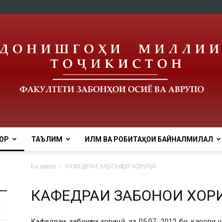
ОР
ТАЪЛИМ
ИЛМ ВА РОБИТАҲОИ БАЙНАЛМИЛАЛӢ
tnu
Ба аввал
КАФЕДРАИ ЗАБОНҲОИ ХОРИҶӢ
КАФЕДРАИ ЗАБОНҲОИ ХОР
Кафедраи забонҳои хориҷӣ аз 05.07. 2012 бо қарори