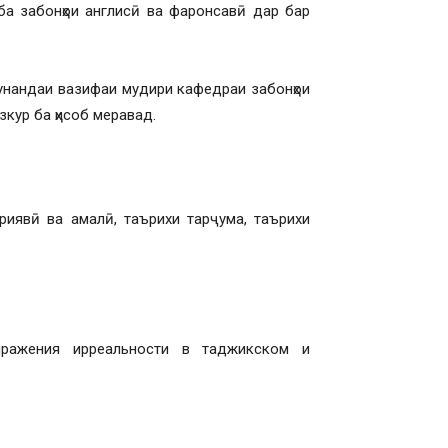
забонҳои англисӣ ва фаронсавӣ дар бар
нандаи вазифаи мудири кафедраи забонҳои
кур ба ҳисоб меравад.
риявӣ ва амалӣ, таърихи тарҷума, таърихи
ажения ирреальности в таджикском и