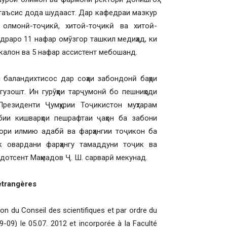
 таъсис дода шудааст. Дар кафедраи мазкур
 олмонӣ-тоҷикӣ, хитоӣ-тоҷикӣ ва хитоӣ-
драро 11 нафар омӯзгор ташкил медиҳад, ки
калон ва 5 нафар ассистент мебошанд.
баландихтисос дар соҳаи забондонӣ баҳри
узошт. Ин гурӯҳҳои тарҷумонӣ бо пешниҳоди
Президенти Ҷумҳурии Тоҷикистон муҳтарам
ии кишварҳои пешрафтаи ҷаҳон ба забони
осори илмию адабӣ ва фарҳангии тоҷикон ба
к овардани фарҳангу тамаддуни тоҷик ва
 дотсент Маҳмадов Ҷ. Ш. сарварӣ мекунад.
etrangères
ion du Conseil des scientifiques et par ordre du
69-09) le 05.07. 2012 et incorporée à la Faculté