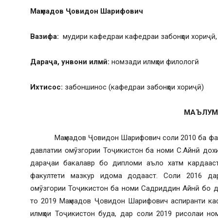
Маҳмадов Ҷовидон Шарифович
Вазифа:
мудири кафедраи кафедраи забонҳои хориҷӣ,
Дараҷа, унвони илмӣ:
номзади илмҳои филологӣ
Ихтисос:
забоншинос (кафедраи забонҳои хориҷӣ)
МАЪЛУМ
Маҳмадов Ҷовидон Шарифович соли 2010 ба факулт
давлатии омӯзгории Тоҷикистон ба номи С.Айнӣ дохи
дараҷаи бакалавр бо дипломи аъло хатм кардааст
факултети мазкур идома додааст. Соли 2016 дар
омӯзгории Тоҷикистон ба номи Садриддин Айнӣ бо д
то 2019 Маҳмадов Ҷовидон Шарифович аспиранти ка
илмҳои Тоҷикистон буда, дар соли 2019 рисолаи н