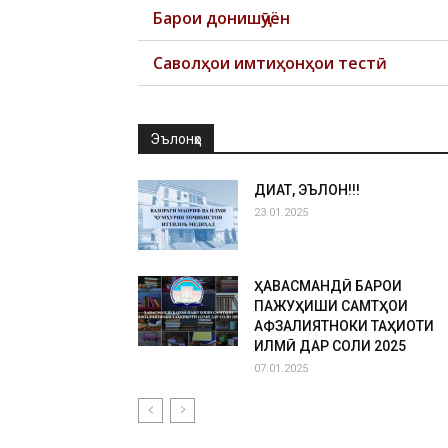
Барои донишҷӯён
Саволҳои имтиҳонҳои тестӣ
Эълонҳо
ДИҚҚАТ, ЭЪЛОН!!!
23.01.2025
ҲАВАСМАНДӢ БАРОИ
ПАЖУҲИШИ САМТҲОИ
АФЗАЛИЯТНОКИ ТАҲҚИҚОТИ
ИЛМӢ ДАР СОЛИ 2025
07.01.2025