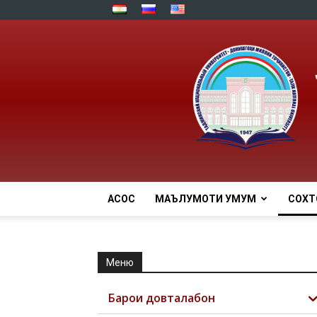
АСОСӢ
МАЪЛУМОТИ УМУМӢ
СОХТ
Меню
Барои довталабон