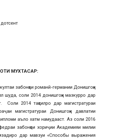
 дотсент
ОТИ
МУХТАСАР:
аи забонҳои романӣ-германии Донишгоҳи
л шуда, соли 2014 донишгоҳи мазкурро дар
. Соли 2014 таҳсилро дар магистратураи
аҷаи магистратураи Донишгоҳи давлатии
ипломи аъло хатм намудааст. Аз соли 2016
федраи забонҳои хориҷии Академияи милии
омзадиро дар мавзуи «Способы выражения