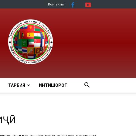
Контакты
ТАРБИЯ
ИНТИШОРОТ
ИҶӢ
 шурои олимон ва фармони ректори донишгоҳ