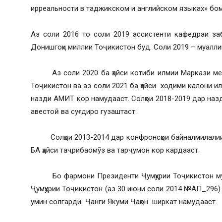
ирреальности в таджикском и английском языках» бо
Аз соли 2016 то соли 2019 ассистенти кафедраи за
Донишгоҳи миллии Тоҷикистон буд. Соли 2019 – муалл
Аз соли 2020 ба ҳайси котиби илмии Маркази меро
Тоҷикистон ва аз соли 2021 ба ҳайси ходими калони ил
назди АМИТ кор намудааст. Солҳои 2018-2019 дар назд
авестоӣ ва суғдиро гузаштаст.
Солҳои 2013-2014 дар конфронсҳои байналмилалии «
БА ҳайси таҷрибаомӯз ва тарҷумон кор кардааст.
Бо фармони Президенти Ҷумҳурии Тоҷикистон муҳта
Ҷумҳурии Тоҷикистон (аз 30 июни соли 2014 №АП_296)
умин солгарди Ҷанги Якуми Ҷаҳон ширкат намудааст.