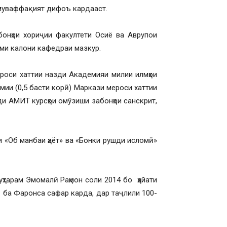
муваффақият дифоъ кардааст.
бонҳои хориҷии факултети Осиё ва Аврупои
ими калони кафедраи мазкур.
си хаттии назди Академияи милии илмҳои
мии (0,5 басти корӣ) Маркази мероси хаттии
и АМИТ курсҳои омӯзиши забонҳои санскрит,
Об манбаи ҳаёт» ва «Бонки рушди исломӣ»
рам Эмомалӣ Раҳмон соли 2014 бо ҳайати
 ба Фаронса сафар карда, дар таҷлили 100-