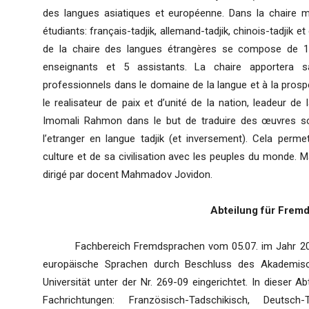
des langues asiatiques et européenne. Dans la chaire m
étudiants: français-tadjik, allemand-tadjik, chinois-tadjik 
de la chaire des langues étrangères se compose de 1
enseignants et 5 assistants. La chaire apportera 
professionnels dans le domaine de la langue et à la prospé
le realisateur de paix et d’unité de la nation, leadeur de 
Imomali Rahmon dans le but de traduire des œuvres scient
l’etranger en langue tadjik (et inversement). Cela perme
culture et de sa civilisation avec les peuples du monde. M
dirigé par docent Mahmadov Jovidon.
Abteilung f
ü
r Frem
Fachbereich Fremdsprachen vom 05.07. im Jahr 2012 w
europäische Sprachen durch Beschluss des Akademis
Universität unter der Nr. 269-09 eingerichtet. In dieser Ab
Fachrichtungen: Französisch-Tadschikisch, Deutsch-