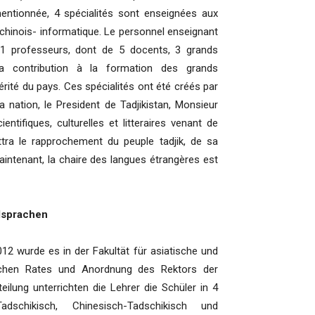
entionnée, 4 spécialités sont enseignées aux
et chinois- informatique. Le personnel enseignant
1 professeurs, dont de 5 docents, 3 grands
sa contribution à la formation des grands
rité du pays. Ces spécialités ont été créés par
la nation, le President de Tadjikistan, Monsieur
ifiques, culturelles et litteraires venant de
ttra le rapprochement du peuple tadjik, de sa
aintenant, la chaire des langues étrangères est
dsprachen
urde es in der Fakultät für asiatische und
chen Rates und Anordnung des Rektors der
teilung unterrichten die Lehrer die Schüler in 4
Tadschikisch, Chinesisch-Tadschikisch und