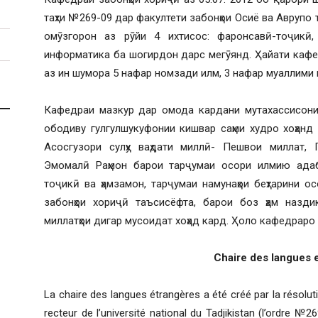
таҳти №269-09 дар факултети забонҳои Осиё ва Аврупо
омӯзгорон аз рӯйи 4 ихтисос: фаронсавӣ-тоҷикӣ,
информатика ба шогирдон дарс мегӯянд. Ҳайати кафе
аз ин шумора 5 нафар номзади илм, 3 нафар муаллими 
Кафедраи мазкур дар омода кардани мутахассисони 
ободиву гулгулшукуфонии кишвар саҳми худро хоҳанд г
Асосгузори сулҳу ваҳдати миллӣ- Пешвои миллат, 
Эмомалӣ Раҳмон барои тарҷумаи осори илмию адаб
тоҷикӣ ва ҳамзамон, тарҷумаи намунаҳои беҳтарини 
забонҳои хориҷӣ таъсисёфта, барои боз ҳам назди
миллатҳои дигар мусоидат хоҳад кард. Ҳоло кафедраро
Chaire des langues 
La chaire des langues étrangères a été créé par la résolut
recteur de l’université national du Tadjikistan (l’ordre №2