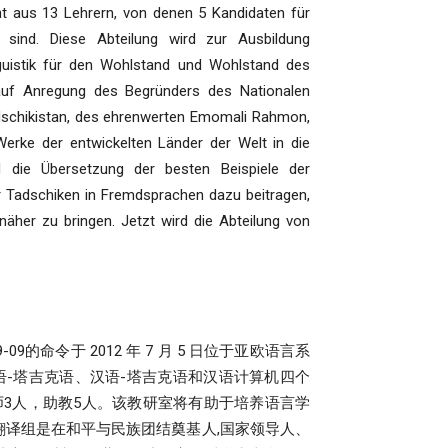
ht aus 13 Lehrern, von denen 5 Kandidaten für
 sind. Diese Abteilung wird zur Ausbildung
nguistik für den Wohlstand und Wohlstand des
auf Anregung des Begründers des Nationalen
adschikistan, des ehrenwerten Emomali Rahmon,
Werke der entwickelten Länder der Welt in die
d die Übersetzung der besten Beispiele der
er Tadschiken in Fremdsprachen dazu beitragen,
 näher zu bringen. Jetzt wird die Abteilung von
命令于 2012 年 7 月 5 日位于亚欧语言系
语-塔吉克语、汉语-塔吉克语和汉语计算机四个
师3人，助教5人。该教研室将有助于培养语言学
译组是在和平与民族团结奠基人,国家领导人、