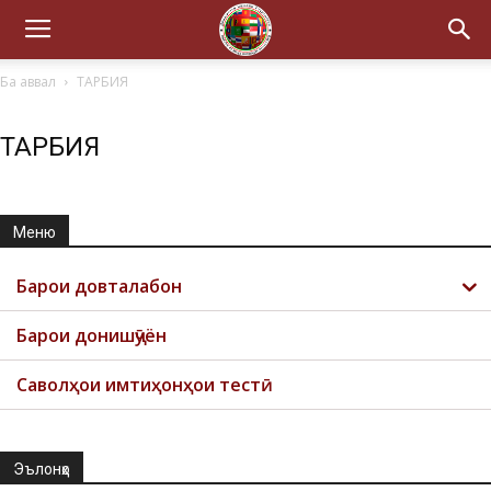
Ба аввал
ТАРБИЯ
ТАРБИЯ
Меню
Барои довталабон
Барои донишҷӯён
Саволҳои имтиҳонҳои тестӣ
Эълонҳо