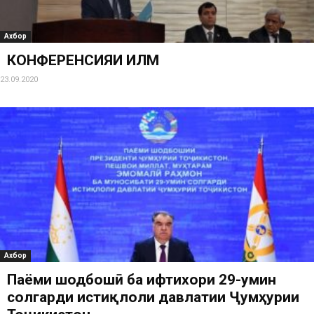
Ахбор
КОНФЕРЕНСИЯИ ИЛМӢ
23.09.2020
Ахбор
Паёми шодбошӣ ба ифтихори 29-умин
солгарди истиқлоли давлатии Ҷумҳурии