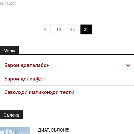
08.02.2020
19
20
21
Меню
Барои довталабон
Барои донишҷӯён
Саволҳои имтиҳонҳои тестӣ
Эълонҳо
ДИҚҚАТ, ЭЪЛОН!!!