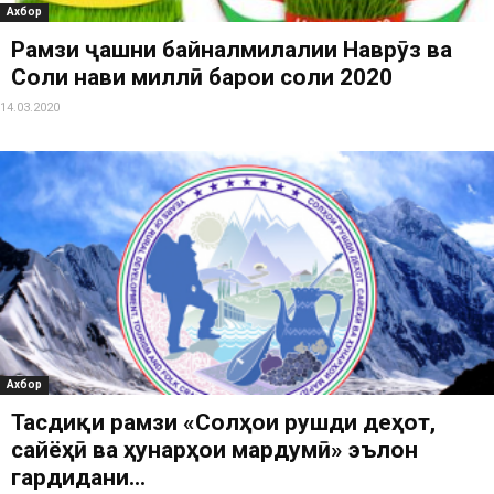
Ахбор
Рамзи ҷашни байналмилалии Наврӯз ва
Соли нави миллӣ барои соли 2020
14.03.2020
Ахбор
Тасдиқи рамзи «Солҳои рушди деҳот,
сайёҳӣ ва ҳунарҳои мардумӣ» эълон
гардидани...