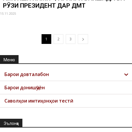
РӮЗИ ПРЕЗИДЕНТ ДАР ДМТ
15.11.2025
1
2
3
Меню
Барои довталабон
Барои донишҷӯён
Саволҳои имтиҳонҳои тестӣ
Эълонҳо