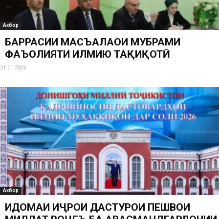
Ахбор
БАРРАСИИ МАСЪАЛАҲОИ МУБРАМИ
ФАЪОЛИЯТИ ИЛМИЮ ТАҲҚИҚОТӢ
21.01.2026
Ахбор
ИДОМАИ ИҶРОИ ДАСТУРҲОИ ПЕШВОИ