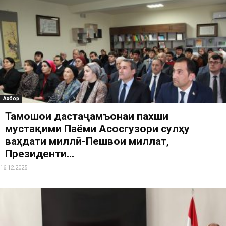
Ахбор
Тамошои дастаҷамъонаи пахши
мустақими Паёми Асосгузори сулҳу
ваҳдати миллӣ-Пешвои миллат,
Президенти...
16.12.2025