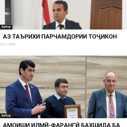
Ахбор
АЗ ТАЪРИХИ ПАРЧАМДОРИИ ТОҶИКОН
25.11.2025
Ахбор
ҲАМОИШИ ИЛМӢ-ФАРҲАНГӢ БАХШИДА БА