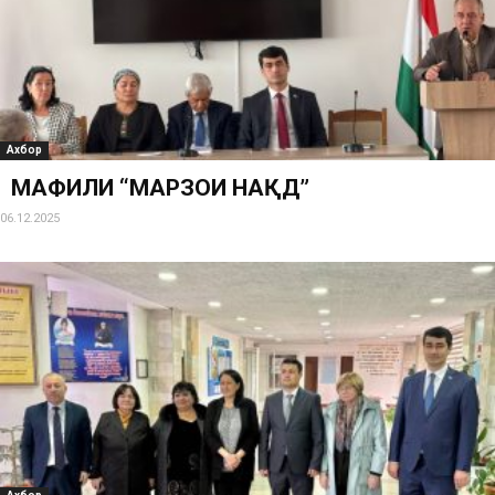
Ахбор
МАҲФИЛИ “МАРЗҲОИ НАҚД”
06.12.2025