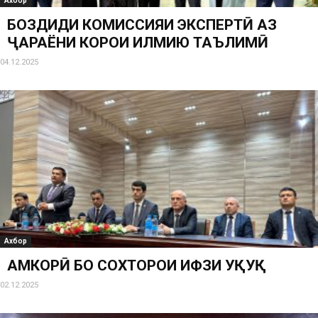
Ахбор
БОЗДИДИ КОМИССИЯИ ЭКСПЕРТӢ АЗ
ҶАРАЁНИ КОРҲОИ ИЛМИЮ ТАЪЛИМӢ
04.12.2025
Ахбор
ҲАМКОРӢ БО СОХТОРҲОИ ҲИФЗИ ҲУҚУҚ
02.12.2025