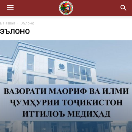
Ба аввал
Эълонҳо
ЭЪЛОНҲО