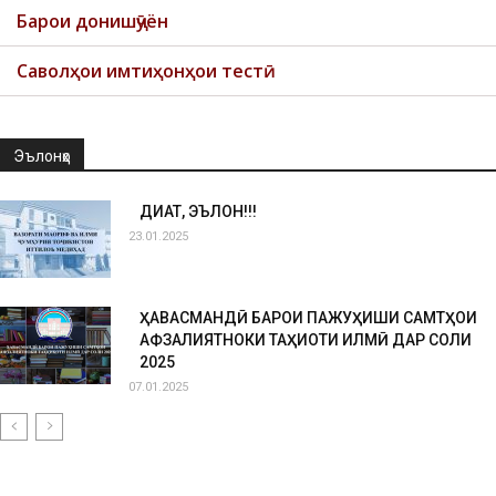
Барои донишҷӯён
Саволҳои имтиҳонҳои тестӣ
Эълонҳо
ДИҚҚАТ, ЭЪЛОН!!!
23.01.2025
ҲАВАСМАНДӢ БАРОИ ПАЖУҲИШИ САМТҲОИ
АФЗАЛИЯТНОКИ ТАҲҚИҚОТИ ИЛМӢ ДАР СОЛИ
2025
07.01.2025