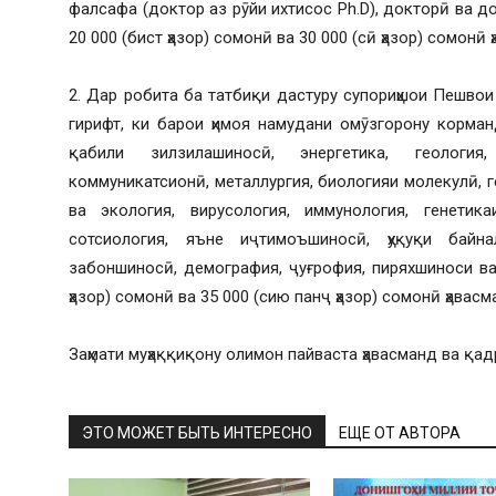
фалсафа (доктор аз рӯйи ихтисос Ph.D), докторӣ ва д
20 000 (бист ҳазор) сомонӣ ва 30 000 (сӣ ҳазор) сомон
2. Дар робита ба татбиқи дастуру супориҳшои Пешво
гирифт, ки барои ҳимоя намудани омӯзгорону корманд
қабили зилзилашиносӣ, энергетика, геология,
коммуникатсионӣ, металлургия, биологияи молекулӣ, г
ва экология, вирусология, иммунология, генетик
сотсиология, яъне иҷтимоъшиносӣ, ҳуқуқи байн
забоншиносӣ, демография, ҷуғрофия, пиряхшиноси ва
ҳазор) сомонӣ ва 35 000 (сию панҷ ҳазор) сомонӣ ҳава
Заҳмати муҳаққиқону олимон пайваста ҳавасманд ва қа
ЭТО МОЖЕТ БЫТЬ ИНТЕРЕСНО
ЕЩЕ ОТ АВТОРА