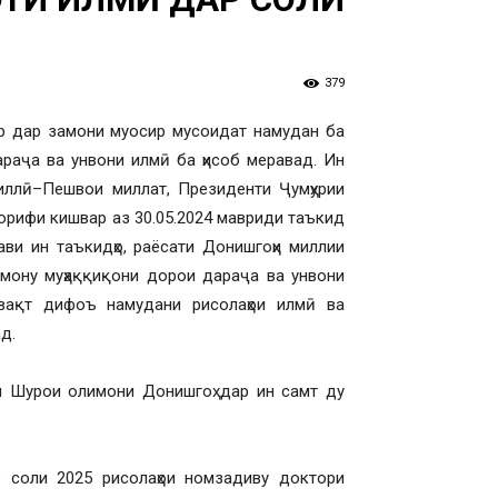
379
ар дар замони муосир мусоидат намудан ба
раҷа ва унвони илмӣ ба ҳисоб меравад. Ин
миллӣ–Пешвои миллат, Президенти Ҷумҳурии
аорифи кишвар аз 30.05.2024 мавриди таъкид
ави ин таъкидҳо, раёсати Донишгоҳи миллии
мону муҳаққиқони дорои дараҷа ва унвони
вақт дифоъ намудани рисолаҳои илмӣ ва
д.
ии Шурои олимони Донишгоҳ дар ин самт ду
р соли 2025 рисолаҳои номзадиву доктори