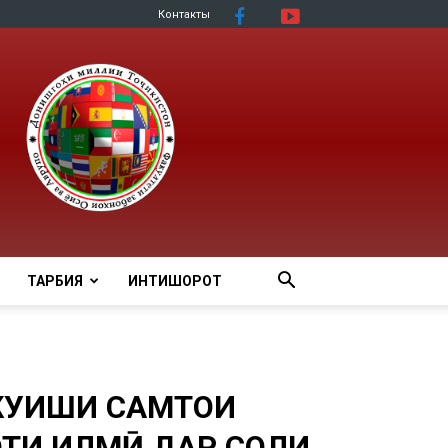
Контакты
ТАРБИЯ
ИНТИШОРОТ
УҲИШИ САМТҲОИ
ОТИ ИЛМӢ ДАР СОЛИ