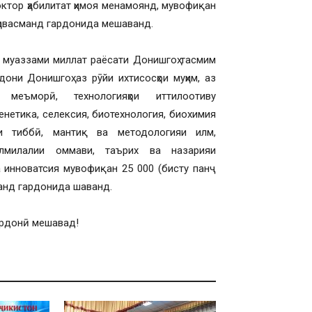
октор ҳабилитат ҳимоя менамоянд, мувофиқан
ӣ ҳавасманд гардонида мешаванд.
и муаззами миллат раёсати Донишгоҳ тасмим
они Донишгоҳ аз рӯйи ихтисосҳои муҳим, аз
 меъморӣ, технологияҳои иттилоотиву
енетика, селексия, биотехнология, биохимия
аи тиббӣ, мантиқ ва методологияи илм,
алмилалии оммави, таърих ва назарияи
 инноватсия мувофиқан 25 000 (бисту панҷ
сманд гардонида шаванд.
дрдонӣ мешавад!