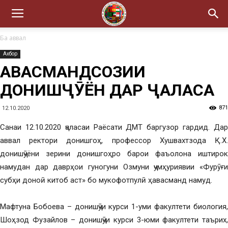
Ба аввал
Ахбор
ҲАВАСМАНДСОЗИИ
ДОНИШҶӮЁН ДАР ҶАЛАСА
871
12.10.2020
Санаи 12.10.2020 ҷаласаи Раёсати ДМТ баргузор гардид. Дар
аввал ректори донишгоҳ, профессор Хушвахтзода Қ.Х.
донишҷӯёни зерини донишгоҳро барои фаъолона иштирок
намудан дар даврҳои гуногуни Озмуни ҷумҳуриявии «Фурӯғи
субҳи доноӣ китоб аст» бо мукофотпулӣ ҳавасманд намуд.
Мафтуна Бобоева – донишҷӯи курси 1-уми факултети биология,
Шоҳзод Фузайлов – донишҷӯи курси 3-юми факултети таърих,