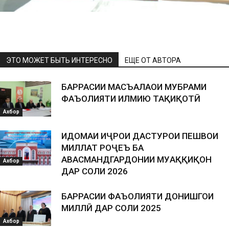
ЭТО МОЖЕТ БЫТЬ ИНТЕРЕСНО
ЕЩЕ ОТ АВТОРА
БАРРАСИИ МАСЪАЛАҲОИ МУБРАМИ
ФАЪОЛИЯТИ ИЛМИЮ ТАҲҚИҚОТӢ
Ахбор
ИДОМАИ ИҶРОИ ДАСТУРҲОИ ПЕШВОИ
МИЛЛАТ РОҶЕЪ БА
ҲАВАСМАНДГАРДОНИИ МУҲАҚҚИҚОН
Ахбор
ДАР СОЛИ 2026
БАРРАСИИ ФАЪОЛИЯТИ ДОНИШГОҲИ
МИЛЛӢ ДАР СОЛИ 2025
Ахбор