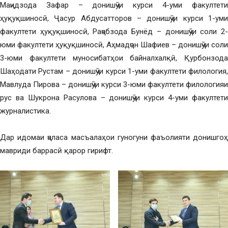
Маҷидзода Зафар – донишҷӯи курси 4-уми факултети
ҳуқуқшиносӣ, Ҷасур Абдусатторов – донишҷӯи курси 1-уми
факултети ҳуқуқшиносӣ, Раҷабзода Бунёд – донишҷӯи соли 2-
юми факултети ҳуқуқшиносӣ, Аҳмадҷон Шафиев – донишҷӯи соли
3-юми факултети муносибатҳои байналхалқӣ, Қурбонзода
Шаҳодати Рустам – донишҷӯи курси 1-уми факултети филология,
Мавлуда Пирова – донишҷӯи курси 3-юми факултети филологияи
рус ва Шукрона Расулова – донишҷӯи курси 4-уми факултети
журналистика.
Дар идомаи ҷаласа масъалаҳои гуногуни фаъолияти донишгоҳ
мавриди баррасӣ қарор гирифт.