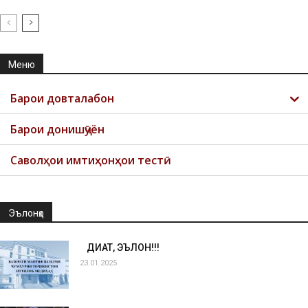
Меню
Барои довталабон
Барои донишҷӯён
Саволҳои имтиҳонҳои тестӣ
Эълонҳо
ДИҚҚАТ, ЭЪЛОН!!!
23.01.2025