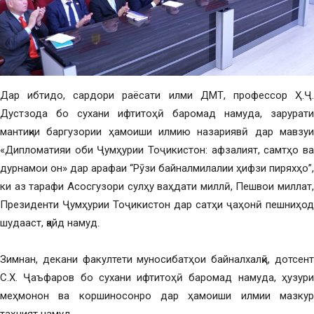
Дар ибтидо, сардори раёсати илми ДМТ, профессор Ҳ.Ҷ.
Дустзода бо сухани ифтитоҳӣ баромад намуда, зарурати
мантиқии баргузории ҳамоиши илмию назариявӣ дар мавзуи
«Дипломатияи оби Ҷумҳурии Тоҷикистон: афзалият, самтҳо ва
дурнамои он» дар арафаи “Рӯзи байналмилалии ҳифзи пиряхҳо”,
ки аз тарафи Асосгузори сулҳу ваҳдати миллӣ, Пешвои миллат,
Президенти Ҷумҳурии Тоҷикистон дар сатҳи ҷаҳонӣ пешниҳод
шудааст, қайд намуд.
Зимнан, декани факултети муносибатҳои байналхалқӣ, дотсент
С.Х. Ҷаъфаров бо сухани ифтитоҳӣ баромад намуда, ҳузури
меҳмонон ва коршиносонро дар ҳамоиши илмии мазкур