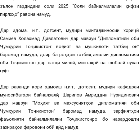
эълон гардидани соли 2025 “Соли байналмилалии ҳифзи
пиряхҳо” равона намуд.
Дар идома, .и.т., дотсент, мудири минтақашиносии хориҷӣ
Самиев Холаҳмад Давлатович дар мавзуи “Дипломатияи оби
Ҷумҳурии Тоҷикистон: воқеият ва мушкилоти татбиқи он”
баромад намуда, доир ба роҳҳои татбиқи амалии дипломатияи
оби Тоҷикистон дар сатҳи миллӣ, минтақавӣ ва глобалӣ сухан
гуфт.
Дар раванди кори ҳамоиш н.и.т., дотсент, мудири кафедраи
муносибатҳои байналхалқӣ Шарипов Амриддин Нуридинович
дар мавзуи “Моҳият ва махсусиятҳои дипломатияи оби
Ҷумҳурии Тоҷикистон” баромад намуда, зарфиятҳои
фаъолияти байналмилалии Тоҷикистонро бо назардошти
захираҳои фаровони обӣ қайд намуд.