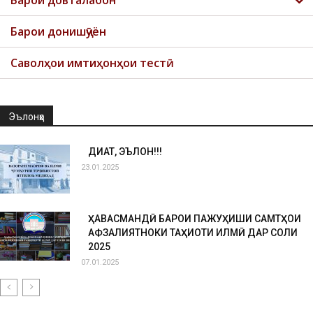
Барои довталабон
Барои донишҷӯён
Саволҳои имтиҳонҳои тестӣ
Эълонҳо
ДИҚҚАТ, ЭЪЛОН!!!
23.01.2025
ҲАВАСМАНДӢ БАРОИ ПАЖУҲИШИ САМТҲОИ
АФЗАЛИЯТНОКИ ТАҲҚИҚОТИ ИЛМӢ ДАР СОЛИ
2025
07.01.2025