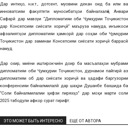
Дар интиҳо, н.и.т., дотсент, муовини декан оид ба илм ва
инноватсияи факултети муносибатҳои байналхалқӣ Анвари
Сафарӣ дар мавзуи “Дипломатияи оби Ҷумҳурии Тоҷикистон
дар Консепсияи сиёсати хориҷӣ” маъруза намуда, инъикоси
афзалиятҳои дипломатияи ҳамкорӣ дар соҳаи оби Ҷумҳурии
Тоҷикистон дар заминаи Консепсияи сиёсати хориҷӣ баррасӣ
намуд.
Дар охир, миёни иштирокчиён доир ба масъалаҳои мубрами
дипломатияи оби Ҷумҳурии Тоҷикистон, дурнамои пайгирӣ аз
дипломатияи об дар сиёсати хориҷӣ ва ҳадафи баргузории
конференсияи байналмилалӣ дар шаҳри Душанбе бахшида ба
“Соли байналмилалии ҳифзи пиряхҳо” дар моҳи марти соли
2025 табодули афкор сурат гирифт.
ЭТО МОЖЕТ БЫТЬ ИНТЕРЕСНО
ЕЩЕ ОТ АВТОРА