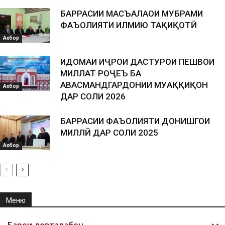
БАРРАСИИ МАСЪАЛАҲОИ МУБРАМИ
ФАЪОЛИЯТИ ИЛМИЮ ТАҲҚИҚОТӢ
Ахбор
ИДОМАИ ИҶРОИ ДАСТУРҲОИ ПЕШВОИ
МИЛЛАТ РОҶЕЪ БА
ҲАВАСМАНДГАРДОНИИ МУҲАҚҚИҚОН
Ахбор
ДАР СОЛИ 2026
БАРРАСИИ ФАЪОЛИЯТИ ДОНИШГОҲИ
МИЛЛӢ ДАР СОЛИ 2025
Ахбор
Меню