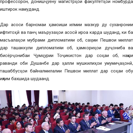
профессорон, донишҷӯёну магистрҳои факултетҳои номбурда
иштирок намуданд.
Дар асоси барномаи ҳамоиши илмии мазкур ду суханронии
ифтитоҳӣ ва панҷ маърузаҳои асосӣ ироа карда шуданд, ки ба
масъалаҳои мубрами дипломатияи об, саҳми Пешвои миллат
дар ташаккули дипломатияи об, ҳамкориҳои дуҷониба ва
бисёрҷонибаи Ҷумҳурии Тоҷикистон дар соҳаи об, нақши
раванди оби Душанбе дар ҳалли мушкилиҳои умумиҷаҳонӣ,
ташаббусҳои байналмилалии Пешвои миллат дар соҳаи обу
иқлим бахшида шудаанд.