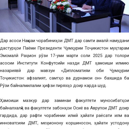
Дар асоси Нақшаи чорабиниҳои ДМТ дар самти амалӣ намудани
дастурҳои Паёми Президенти Ҷумҳурии Тоҷикистон муҳтарам
Эмомалӣ Раҳмон рӯзи 17-уми марти соли 2025 дар толори
асосии Институти Конфутсийи назди ДМТ ҳамоиши илмию
назариявӣ дар мавзуи «Дипломатияи оби Ҷумҳурии
Тоҷикистон: афзалият, самтҳо ва дурнамои он» бахшида ба
Рӯзи байналмилалии ҳифзи пиряхҳо доир карда шуд.
Ҳамоиши мазкур дар заминаи факултети муносибатҳои
байналхалқӣ ва факултети забонҳои Осиё ва Аврупои ДМТ доир
гардида, дар рафти чорабинии илмӣ ҳайати раёсати илм ва
инноватсияи ДМТ, меҳмонону коршиносон, ҳайати устодону