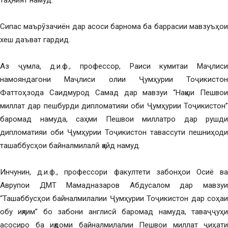
таҳният намуд.
Сипас маърӯзачиён дар асоси барнома ба баррасии мавзуъҳои
хеш даъват гардид.
Аз ҷумла, д.и.ф., профессор, Раиси кумитаи Маҷлиси
намояндагони Маҷлиси олии Ҷумҳурии Тоҷикистон
Фаттоҳзода Саидмурод Самад дар мавзуи “Нақши Пешвои
миллат дар пешбурди дипломатияи оби Ҷумҳурии Тоҷикистон”
баромад намуда, саҳми Пешвои миллатро дар рушди
дипломатияи оби Ҷумҳурии Тоҷикистон тавассути пешниҳоди
ташаббусҳои байналмилалӣ қайд намуд.
Инчунин, д.и.ф., профессори факултети забонҳои Осиё ва
Аврупои ДМТ Мамадназаров Абдусалом дар мавзуи
“Ташаббусҳои байналмилалии Ҷумҳурии Тоҷикистон дар соҳаи
обу иқлим” бо забони англисӣ баромад намуда, таваҷҷуҳи
асосиро ба иқдоми байналмилалии Пешвои миллат ҷиҳати