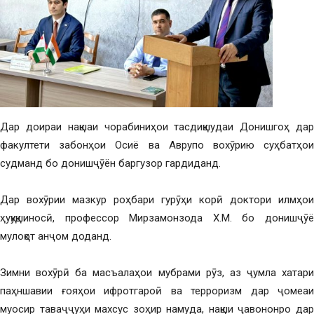
Дар доираи нақшаи чорабиниҳои тасдиқшудаи Донишгоҳ дар
факултети забонҳои Осиё ва Аврупо вохӯрию суҳбатҳои
судманд бо донишҷӯён баргузор гардиданд.
Дар вохӯрии мазкур роҳбари гурӯҳи корӣ доктори илмҳои
ҳуқуқшиносӣ, профессор Мирзамонзода Х.М. бо донишҷӯё
мулоқот анҷом доданд.
Зимни вохӯрӣ ба масъалаҳои мубрами рӯз, аз ҷумла хатари
паҳншавии ғояҳои ифротгароӣ ва терроризм дар ҷомеаи
муосир таваҷҷуҳи махсус зоҳир намуда, нақши ҷавононро дар