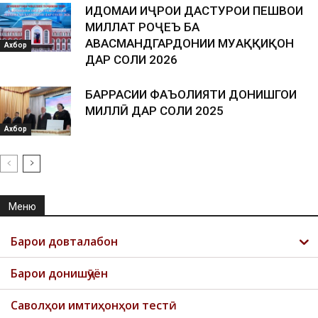
ИДОМАИ ИҶРОИ ДАСТУРҲОИ ПЕШВОИ
МИЛЛАТ РОҶЕЪ БА
ҲАВАСМАНДГАРДОНИИ МУҲАҚҚИҚОН
Ахбор
ДАР СОЛИ 2026
БАРРАСИИ ФАЪОЛИЯТИ ДОНИШГОҲИ
МИЛЛӢ ДАР СОЛИ 2025
Ахбор
Меню
Барои довталабон
Барои донишҷӯён
Саволҳои имтиҳонҳои тестӣ