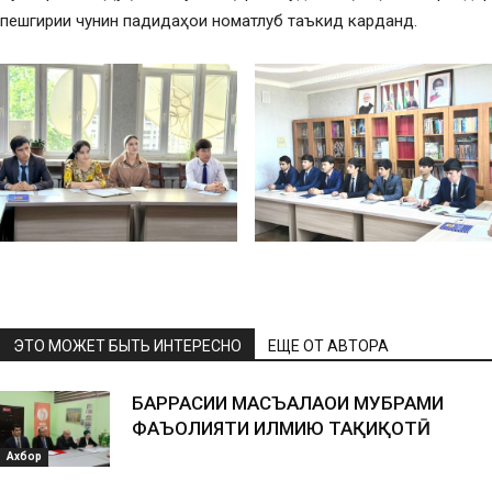
пешгирии чунин падидаҳои номатлуб таъкид карданд.
ЭТО МОЖЕТ БЫТЬ ИНТЕРЕСНО
ЕЩЕ ОТ АВТОРА
БАРРАСИИ МАСЪАЛАҲОИ МУБРАМИ
ФАЪОЛИЯТИ ИЛМИЮ ТАҲҚИҚОТӢ
Ахбор