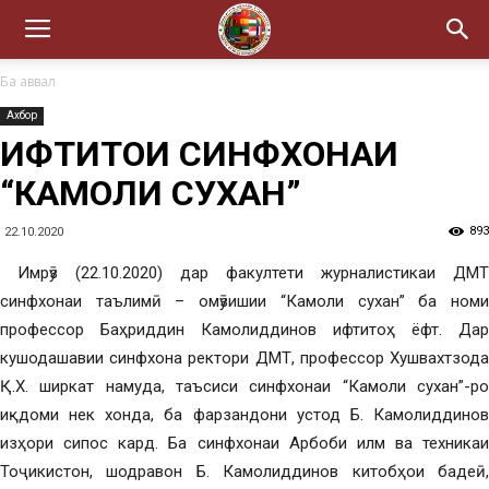
Ба аввал
Ахбор
ИФТИТОҲИ СИНФХОНАИ
“КАМОЛИ СУХАН”
893
22.10.2020
Имрӯз (22.10.2020) дар факултети журналистикаи ДМТ
синфхонаи таълимӣ – омӯзишии “Камоли сухан” ба номи
профессор Баҳриддин Камолиддинов ифтитоҳ ёфт. Дар
кушодашавии синфхона ректори ДМТ, профессор Хушвахтзода
Қ.Х. ширкат намуда, таъсиси синфхонаи “Камоли сухан”-ро
иқдоми нек хонда, ба фарзандони устод Б. Камолиддинов
изҳори сипос кард. Ба синфхонаи Арбоби илм ва техникаи
Тоҷикистон, шодравон Б. Камолиддинов китобҳои бадеӣ,