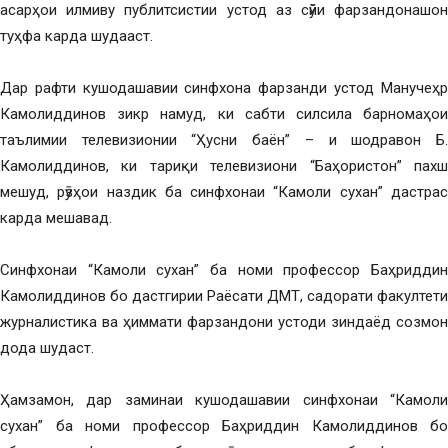
асарҳои илмиву публитсистии устод аз сӯйи фарзандонашон
туҳфа карда шудааст.
Дар рафти кушодашавии синфхона фарзанди устод Манучеҳр
Камолиддинов зикр намуд, ки сабти силсила барномаҳои
таълимии телевизионии “Ҳусни баён” – и шодравон Б.
Камолиддинов, ки тариқи телевизиони “Баҳористон” пахш
мешуд, рӯзҳои наздик ба синфхонаи “Камоли сухан” дастрас
карда мешавад.
Синфхонаи “Камоли сухан” ба номи профессор Баҳриддин
Камолиддинов бо дастгирии Раёсати ДМТ, садорати факултети
журналистика ва ҳиммати фарзандони устоди зиндаёд созмон
дода шудаст.
Ҳамзамон, дар заминаи кушодашавии синфхонаи “Камоли
сухан” ба номи профессор Баҳриддин Камолиддинов бо