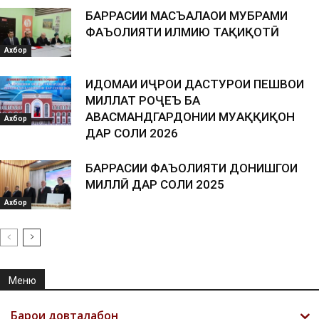
БАРРАСИИ МАСЪАЛАҲОИ МУБРАМИ
ФАЪОЛИЯТИ ИЛМИЮ ТАҲҚИҚОТӢ
Ахбор
ИДОМАИ ИҶРОИ ДАСТУРҲОИ ПЕШВОИ
МИЛЛАТ РОҶЕЪ БА
ҲАВАСМАНДГАРДОНИИ МУҲАҚҚИҚОН
Ахбор
ДАР СОЛИ 2026
БАРРАСИИ ФАЪОЛИЯТИ ДОНИШГОҲИ
МИЛЛӢ ДАР СОЛИ 2025
Ахбор
Меню
Барои довталабон