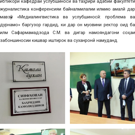
ибтикори кафедраи услубшиносӣ ва таҳрири адабии факултети
журналистика конференсияи байналмилалии илмию амалӣ дар
мавзӯи «Медиалингвистика ва услубшиносӣ: проблема ва
дурнамо» баргузор гардид, ки дар он муовини ректор оид ба
илм Сафармамадзода С.М. ва дигар намояндагони соҳаи
забоншиносии кишвар иштирок ва суханронӣ намуданд.