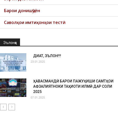
Барои донишҷӯён
Саволҳои имтиҳонҳои тестӣ
Эълонҳо
ДИҚҚАТ, ЭЪЛОН!!!
23.01.2025
ҲАВАСМАНДӢ БАРОИ ПАЖУҲИШИ САМТҲОИ
АФЗАЛИЯТНОКИ ТАҲҚИҚОТИ ИЛМӢ ДАР СОЛИ
2025
07.01.2025