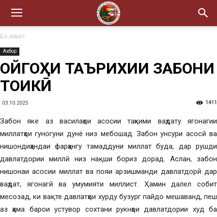
Ба аввал
Ахбор
ҶОЙГОҲИ ТАЪРИХИИ ЗАБОНИ
ТОҶИКӢ
1411
03.10.2025
Забон яке аз василаҳои асосии таҳкими ваҳдату ягонагии
миллатҳои гуногуни дунё низ мебошад. Забон унсури асосӣ ва
нишондиҳандаи фарҳангу тамаддуни миллат буда, дар рушди
давлатдории миллӣ низ нақши бориз дорад. Аслан, забон
нишонаи асосии миллат ва пояи арзишманди давлатдорӣ дар
ваҳдат, ягонагӣ ва умумияти миллист. Ҳамин далел собит
месозад, ки вақте давлатҳои хурду бузург пайдо мешаванд, пеш
аз ҳама барои устувор сохтани рукнҳои давлатдории худ ба