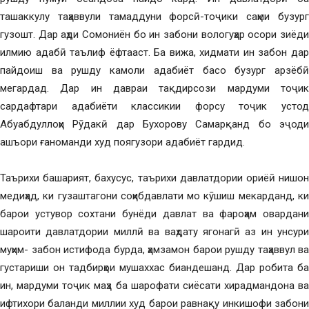
ташаккулу таҳаввули тамаддуни форсӣ-тоҷики саҳми бузург
гузошт. Дар аҳди Сомониён бо ин забони вологуҳар осори зиёди
илмию адабӣ таълиф ёфтааст. Ба вижа, хидмати ин забон дар
пайдоиш ва рушду камоли адабиёт басо бузург арзёбӣ
мегардад. Дар ин давраи тақдирсози мардуми тоҷик
сардафтари адабиёти классикии форсу тоҷик устод
Абуабдуллоҳи Рӯдакӣ дар Бухорову Самарқанд бо эҷоди
ашъори ғаноманди худ поягузори адабиёт гардид.
Таърихи башарият, бахусус, таърихи давлатдории ориёӣ нишон
медиҳад, ки гузаштагони соҳибдавлати мо кӯшиш мекарданд, ки
барои устувор сохтани бунёди давлат ва фароҳам овардани
шароити давлатдории миллӣ ва ваҳдату ягонагӣ аз ин унсури
муҳим- забон истифода бурда, ҳамзамон барои рушду таҳаввул ва
густариши он тадбирҳои мушаххас биандешанд. Дар робита ба
ин, мардуми тоҷик маҳз ба шарофати сиёсати хирадмандона ва
ифтихори баланди миллии худ барои равнақу инкишофи забони