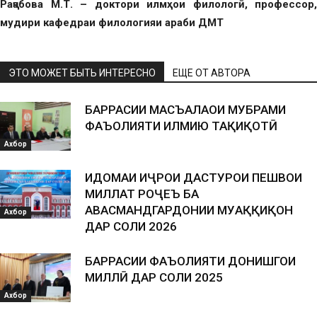
Раҷабова М.Т. – доктори илмҳои филологӣ, профессор,
мудири кафедраи филологияи араби ДМТ
ЭТО МОЖЕТ БЫТЬ ИНТЕРЕСНО
ЕЩЕ ОТ АВТОРА
БАРРАСИИ МАСЪАЛАҲОИ МУБРАМИ
ФАЪОЛИЯТИ ИЛМИЮ ТАҲҚИҚОТӢ
Ахбор
ИДОМАИ ИҶРОИ ДАСТУРҲОИ ПЕШВОИ
МИЛЛАТ РОҶЕЪ БА
ҲАВАСМАНДГАРДОНИИ МУҲАҚҚИҚОН
Ахбор
ДАР СОЛИ 2026
БАРРАСИИ ФАЪОЛИЯТИ ДОНИШГОҲИ
МИЛЛӢ ДАР СОЛИ 2025
Ахбор