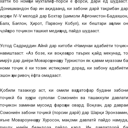
хаттӣ бо номҳои мухталиф-порсӣ ё форсӣ, дарӣ ёд шудааст.
Донишмандон бар ин ақидаанд, ки забони дарӣ тақрибан дар
асрҳои IV-V мелодӣ дар Бохтар (шимоли Афғонистон-Бадахшон,
Балх, Бағлон, Ҳирот, Парвону Кобул), ки бештари аҳолии он
ҷойҳоро тоҷикон ташкил медиҳанд, пайдо шудааст.
Устод Садриддин Айнӣ дар китоби «Намунаи адабиёти тоҷик»
навиштааст: «Аз бозе, ки воқеаҳоро таърих қайд мекунад, то
имрӯз дар диёри Мовароҳуннаҳру Туркистон як қавми муаззам ба
номи тоҷик ё ки тозик истиқомат дорад, ки забону адабиёти
эшон ҳам ривоҷ ёфта омадааст.
Қобили тазаккур аст, ки омили ваҳдатофар будани забони
тоҷикӣ ба зуҳури сулолаи Сомониён ва ташаккули давлати
тоҷикон заминаи мусоид фароҳам овард. Воқеан, дар давраи
Сомониён забони тоҷикӣ (порсии дарӣ) дар Шарқи Эронзамин,
яъне Мовароуннаҳру Хуросон, мақоми давлатӣ пайдо намуда,
рушду нумӯи беандоза пайдо кард. Ин давлатдорӣ ба