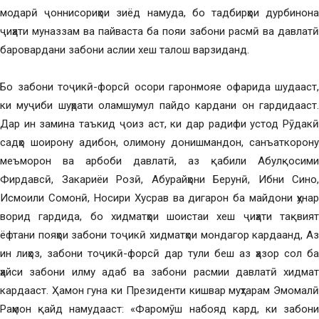
модарӣ ҷоннисориҳои зиёд намуда, бо тадбирҳои дурбинона
ҷиҳати муназзам ва пайваста ба пояи забони расмӣ ва давлатӣ
баровардани забони аслии хеш талош варзиданд.
Бо забони тоҷикӣ-форсӣ осори гаронмояе офарида шудааст,
ки муҷиби шуҳрати оламшумул пайдо кардани он гардидааст.
Дар ин замина таъкид ҷоиз аст, ки дар радифи устод Рӯдакӣ
садҳо шоирону адибон, олимону донишмандон, санъаткорону
меъморон ва арбоби давлатӣ, аз қабили Абулқосими
Фирдавсӣ, Закариёи Розӣ, Абурайҳони Берунӣ, Ибни Сино,
Исмоили Сомонӣ, Носири Хусрав ва дигарон ба майдони ҳунар
ворид гардида, бо хидматҳои шоистаи хеш ҷиҳати тақвият
ёфтани пояҳои забони тоҷикӣ хидматҳои мондагор кардаанд, Аз
ин лиҳоз, забони тоҷикӣ-форсӣ дар тули беш аз ҳазор сол ба
ҳайси забони илму адаб ва забони расмии давлатӣ хидмат
кардааст. Ҳамон гуна ки Президенти кишвар муҳтарам Эмомалӣ
Раҳмон қайд намудааст: «Фаромӯш набояд кард, ки забони