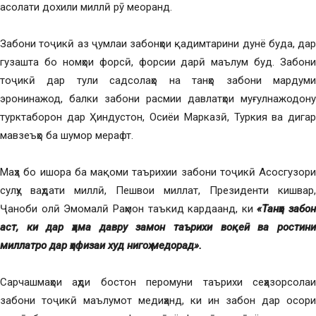
асолати дохили миллӣ рӯ меоранд.
Забони тоҷикӣ аз ҷумлаи забонҳои қадимтарини дунё буда, дар
гузашта бо номҳои форсӣ, форсии дарӣ маълум буд. Забони
тоҷикӣ дар тули садсолаҳо на танҳо забони мардуми
эронинажод, балки забони расмии давлатҳои муғулнажодону
турктаборон дар Ҳиндустон, Осиёи Марказӣ, Туркия ва дигар
мавзеъҳо ба шумор мерафт.
Маҳз бо ишора ба мақоми таърихии забони тоҷикӣ Асосгузори
сулҳу ваҳдати миллӣ, Пешвои миллат, Президенти кишвар,
Ҷаноби олӣ Эмомалӣ Раҳмон таъкид кардаанд, ки
«Танҳо забон
аст, ки дар ҳама давру замон таърихи воқеӣ ва ростини
миллатро дар ҳофизаи худ нигоҳ медорад».
Сарчашмаҳои аҳди бостон перомуни таърихи сеҳазорсолаи
забони тоҷикӣ маълумот медиҳанд, ки ин забон дар осори