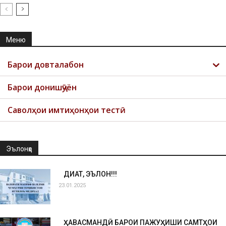
Меню
Барои довталабон
Барои донишҷӯён
Саволҳои имтиҳонҳои тестӣ
Эълонҳо
ДИҚҚАТ, ЭЪЛОН!!!
23.01.2025
ҲАВАСМАНДӢ БАРОИ ПАЖУҲИШИ САМТҲОИ