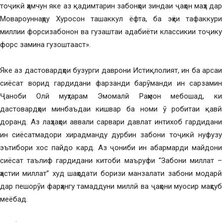
тоҷикӣ ҳамчун яке аз қадимтарин забонҳои зиндаи ҷаҳон маҳз дар
Мовароуннаҳру Хуросон ташаккул ёфта, ба эҳёи тафаккури
миллии форсизабонон ва гузаштаи адабиёти классикии тоҷику
форс замина гузоштааст».
Яке аз дастовардҳои бузурги даврони Истиқлолият, ин ба арсаи
сиёсат ворид гардидани фарзанди барӯманди ин сарзамин
Ҷаноби Олӣ муҳтарам Эмомалӣ Раҳмон мебошад, ки
дастовардҳои минбаъдаи кишвар ба номи ӯ робитаи қавӣ
доранд. Аз лаҳзаҳои аввали сарвари давлат интихоб гардидани
ин сиёсатмадори хирадманду дурбин забони тоҷикӣ нуфузу
эътибори хос пайдо кард. Аз ҷониби ин абармарди майдони
сиёсат таълиф гардидани китоби маъруфи “Забони миллат –
ҳастии миллат” худ шаҳодати боризи манзалати забони модарӣ
дар пешорӯи фарҳангу тамаддуни миллӣ ва ҷаҳони муосир маҳсуб
меёбад.