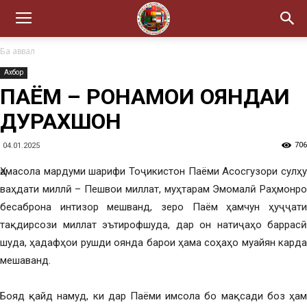
Ба аввал
Ахбор
ПАЁМ – РОҲНАМОИ ОЯНДАИ
ДУРАХШОН
706
04.01.2025
Ҳамасола мардуми шарифи Тоҷикистон Паёми Асосгузори сулҳу
ваҳдати миллӣ – Пешвои миллат, муҳтарам Эмомалӣ Раҳмонро
бесаброна интизор мешванд, зеро Паём ҳамчун ҳуҷҷати
тақдирсози миллат эътирофшуда, дар он натиҷаҳо баррасӣ
шуда, ҳадафҳои рушди оянда барои ҳама соҳаҳо муайян карда
мешаванд.
Бояд қайд намуд, ки дар Паёми имсола бо мақсади боз ҳам