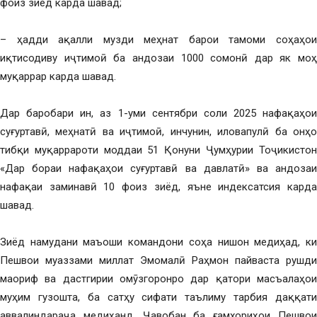
фоиз зиёд карда шавад;
– ҳадди ақалли музди меҳнат барои тамоми соҳаҳои
иқтисодиву иҷтимоӣ ба андозаи 1000 сомонӣ дар як моҳ
муқаррар карда шавад.
Дар баробари ин, аз 1-уми сентябри соли 2025 нафақаҳои
суғуртавӣ, меҳнатӣ ва иҷтимоӣ, инчунин, иловапулӣ ба онҳо
тибқи муқаррароти моддаи 51 Қонуни Ҷумҳурии Тоҷикистон
«Дар бораи нафақаҳои суғуртавӣ ва давлатӣ» ва андозаи
нафақаи заминавӣ 10 фоиз зиёд, яъне индексатсия карда
шавад.
Зиёд намудани маъоши командони соҳа нишон медиҳад, ки
Пешвои муаззами миллат Эмомалӣ Раҳмон пайваста рушди
маориф ва дастгирии омӯзгоронро дар қатори масъалаҳои
муҳим гузошта, ба сатҳу сифати таълиму тарбия даққати
аввалиндараҷа медиҳанд. Ҷавобан ба ғамхориҳои Пешвои