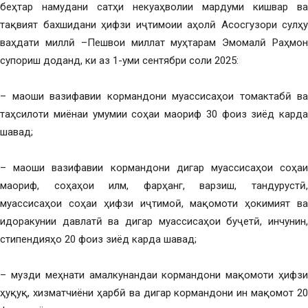
беҳтар намудани сатҳи некуаҳволии мардуми кишвар ва
тақвият бахшидани ҳифзи иҷтимоии аҳолӣ Асосгузори сулҳу
ваҳдати миллӣ –Пешвои миллат муҳтарам Эмомалӣ Раҳмон
супориш доданд, ки аз 1-уми сентябри соли 2025:
– маоши вазифавии кормандони муассисаҳои томактабӣ ва
таҳсилоти миёнаи умумии соҳаи маориф 30 фоиз зиёд карда
шавад;
– маоши вазифавии кормандони дигар муассисаҳои соҳаи
маориф, соҳаҳои илм, фарҳанг, варзиш, тандурустӣ,
муассисаҳои соҳаи ҳифзи иҷтимоӣ, мақомоти ҳокимият ва
идоракунии давлатӣ ва дигар муассисаҳои буҷетӣ, инчунин,
стипендияҳо 20 фоиз зиёд карда шавад;
– музди меҳнати амалкунандаи кормандони мақомоти ҳифзи
ҳуқуқ, хизматчиёни ҳарбӣ ва дигар кормандони ин мақомот 20