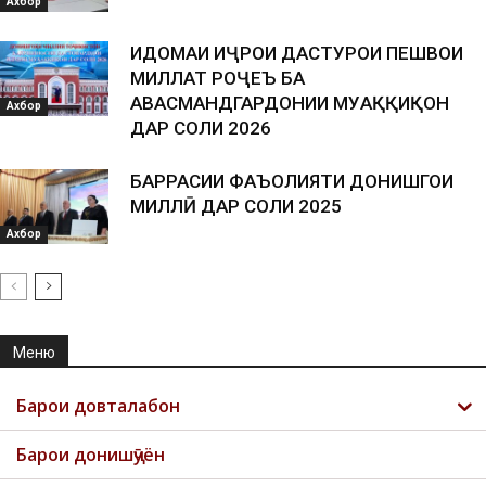
Ахбор
ИДОМАИ ИҶРОИ ДАСТУРҲОИ ПЕШВОИ
МИЛЛАТ РОҶЕЪ БА
ҲАВАСМАНДГАРДОНИИ МУҲАҚҚИҚОН
Ахбор
ДАР СОЛИ 2026
БАРРАСИИ ФАЪОЛИЯТИ ДОНИШГОҲИ
МИЛЛӢ ДАР СОЛИ 2025
Ахбор
Меню
Барои довталабон
Барои донишҷӯён