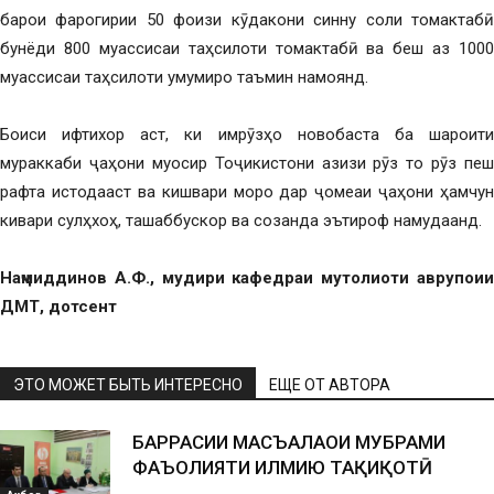
барои фарогирии 50 фоизи кӯдакони синну соли томактабӣ
бунёди 800 муассисаи таҳсилоти томактабӣ ва беш аз 1000
муассисаи таҳсилоти умумиро таъмин намоянд.
Боиси ифтихор аст, ки имрӯзҳо новобаста ба шароити
мураккаби ҷаҳони муосир Тоҷикистони азизи рӯз то рӯз пеш
рафта истодааст ва кишвари моро дар ҷомеаи ҷаҳони ҳамчун
кивари сулҳхоҳ, ташаббускор ва созанда эътироф намудаанд.
Наҷмиддинов А.Ф., мудири кафедраи мутолиоти аврупоии
ДМТ, дотсент
ЭТО МОЖЕТ БЫТЬ ИНТЕРЕСНО
ЕЩЕ ОТ АВТОРА
БАРРАСИИ МАСЪАЛАҲОИ МУБРАМИ
ФАЪОЛИЯТИ ИЛМИЮ ТАҲҚИҚОТӢ