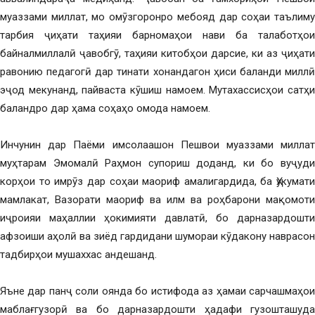
муаззами миллат, мо омӯзгоронро мебояд дар соҳаи таълиму
тарбия ҷиҳати таҳияи барномаҳои нави ба талаботҳои
байналмиллалӣ ҷавобгӯ, таҳияи китобҳои дарсие, ки аз ҷиҳати
равонию педагогӣ дар тинати хонандагон ҳиси баланди миллӣ
эҷод мекунанд, пайваста кӯшиш намоем. Мутахассисҳои сатҳи
баландро дар ҳама соҳаҳо омода намоем.
Инчунин дар Паёми имсолаашон Пешвои муаззами миллат
муҳтарам Эмомалӣ Раҳмон супориш доданд, ки бо вуҷуди
корҳои то имрӯз дар соҳаи маориф амалигардида, ба Ҳукумати
мамлакат, Вазорати маориф ва илм ва роҳбарони мақомоти
иҷроияи маҳаллии ҳокимияти давлатӣ, бо дарназардошти
афзоиши аҳолӣ ва зиёд гардидани шумораи кӯдакону наврасон
тадбирҳои мушаххас андешанд.
Яъне дар панҷ соли оянда бо истифода аз ҳамаи сарчашмаҳои
маблағгузорӣ ва бо дарназардошти ҳадафи гузошташуда