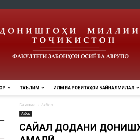
ОР
ТАЪЛИМ
ИЛМ ВА РОБИТАҲОИ БАЙНАЛМИЛАЛӢ
tnu
Ба аввал
Ахбор
Ахбор
САЙҚАЛ ДОДАНИ ДОНИШ
АМАЛӢ