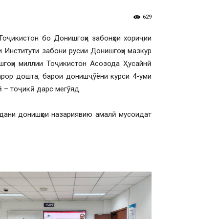
629
Тоҷикистон бо Донишгоҳи забонҳои хориҷии
и Институти забони русии Донишгоҳи мазкур
шгоҳи миллии Тоҷикистон Асозода Ҳусайнӣ
арор дошта, барои донишҷӯёни курси 4-уми
 – тоҷикӣ дарс мегӯяд.
одани донишҳои назариявию амалӣ мусоидат