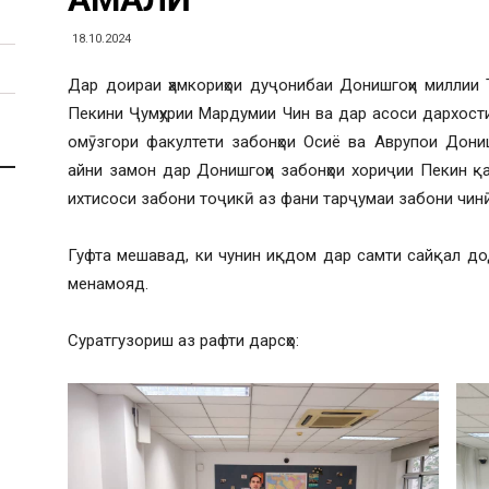
18.10.2024
Дар доираи ҳамкориҳои дуҷонибаи Донишгоҳи миллии 
Пекини Ҷумҳурии Мардумии Чин ва дар асоси дархост
омӯзгори факултети забонҳои Осиё ва Аврупои Дони
айни замон дар Донишгоҳи забонҳои хориҷии Пекин қ
ихтисоси забони тоҷикӣ аз фани тарҷумаи забони чинӣ
Гуфта мешавад, ки чунин иқдом дар самти сайқал д
менамояд.
Суратгузориш аз рафти дарсҳо: