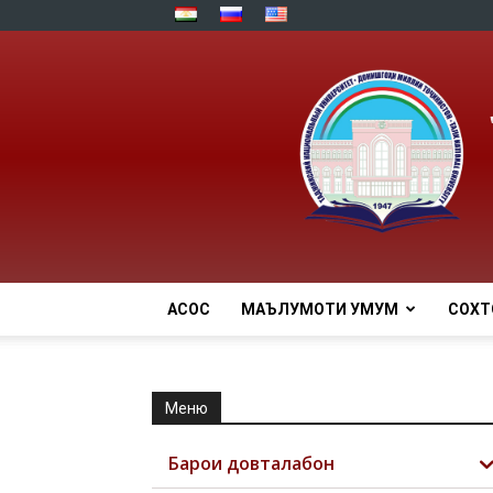
АСОСӢ
МАЪЛУМОТИ УМУМӢ
СОХТ
Меню
Барои довталабон