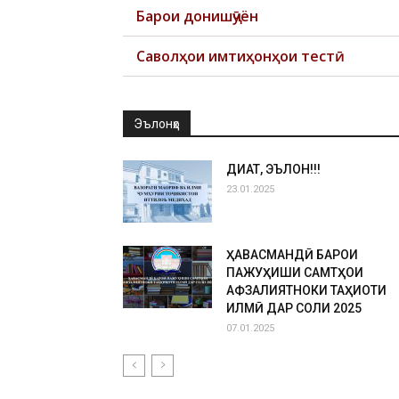
Барои донишҷӯён
Саволҳои имтиҳонҳои тестӣ
Эълонҳо
ДИҚҚАТ, ЭЪЛОН!!!
23.01.2025
ҲАВАСМАНДӢ БАРОИ
ПАЖУҲИШИ САМТҲОИ
АФЗАЛИЯТНОКИ ТАҲҚИҚОТИ
ИЛМӢ ДАР СОЛИ 2025
07.01.2025