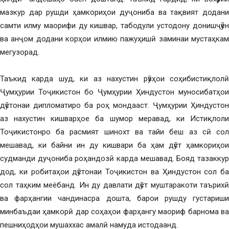
мазкур дар рушди ҳамкориҳои дуҷониба ва тақвият додани
самти илму маорифи ду кишвар, табодули устодону донишҷӯён
ва анҷом додани корҳои илмию пажуҳишӣ заминаи мустаҳкам
мегузорад.
Таъкид карда шуд, ки аз нахустин рӯзҳои соҳибистиқлолӣ
Ҷумҳурии Тоҷикистон бо Ҷумҳурии Ҳиндустон муносибатҳои
дӯстонаи дипломатиро ба роҳ мондааст. Ҷумҳурии Ҳиндустон
аз нахустин кишварҳое ба шумор меравад, ки Истиқлоли
Тоҷикистонро ба расмият шинохт ва тайи беш аз сӣ сол
мешавад, ки байни ин ду кишвари ба ҳам дӯст ҳамкориҳои
судманди дуҷониба роҳандозӣ карда мешавад. Бояд тазаккур
дод, ки робитаҳои дӯстонаи Тоҷикистон ва Ҳиндустон сол ба
сол таҳким меёбанд. Ин ду давлати дӯст муштаракоти таърихӣ
ва фарҳангии чандинасра дошта, барои рушду густариши
минбаъдаи ҳамкорӣ дар соҳаҳои фарҳангу маориф барнома ва
пешниҳодҳои мушаххас амалӣ намуда истодаанд.