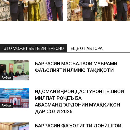
ЭТО МОЖЕТ БЫТЬ ИНТЕРЕСНО
ЕЩЕ ОТ АВТОРА
БАРРАСИИ МАСЪАЛАҲОИ МУБРАМИ
ФАЪОЛИЯТИ ИЛМИЮ ТАҲҚИҚОТӢ
Ахбор
ИДОМАИ ИҶРОИ ДАСТУРҲОИ ПЕШВОИ
МИЛЛАТ РОҶЕЪ БА
ҲАВАСМАНДГАРДОНИИ МУҲАҚҚИҚОН
Ахбор
ДАР СОЛИ 2026
БАРРАСИИ ФАЪОЛИЯТИ ДОНИШГОҲИ