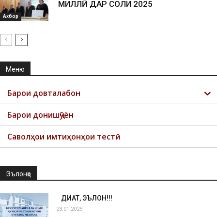
МИЛЛӢ ДАР СОЛИ 2025
Ахбор
Меню
Барои довталабон
Барои донишҷӯён
Саволҳои имтиҳонҳои тестӣ
Эълонҳо
ДИҚҚАТ, ЭЪЛОН!!!
23.01.2025