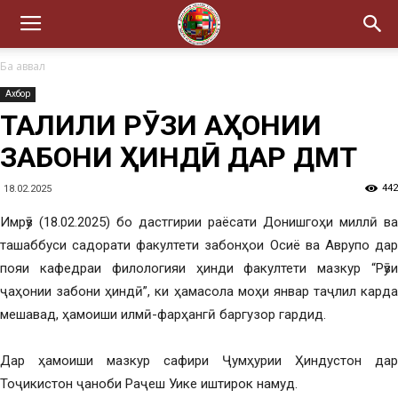
Ба аввал
Ахбор
ТАҶЛИЛИ РӮЗИ ҶАҲОНИИ
ЗАБОНИ ҲИНДӢ ДАР ДМТ
442
18.02.2025
Имрӯз (18.02.2025) бо дастгирии раёсати Донишгоҳи миллӣ ва
ташаббуси садорати факултети забонҳои Осиё ва Аврупо дар
пояи кафедраи филологияи ҳинди факултети мазкур “Рӯзи
ҷаҳонии забони ҳиндӣ”, ки ҳамасола моҳи январ таҷлил карда
мешавад, ҳамоиши илмӣ-фарҳангӣ баргузор гардид.
Дар ҳамоиши мазкур сафири Ҷумҳурии Ҳиндустон дар
Тоҷикистон ҷаноби Раҷеш Уике иштирок намуд.