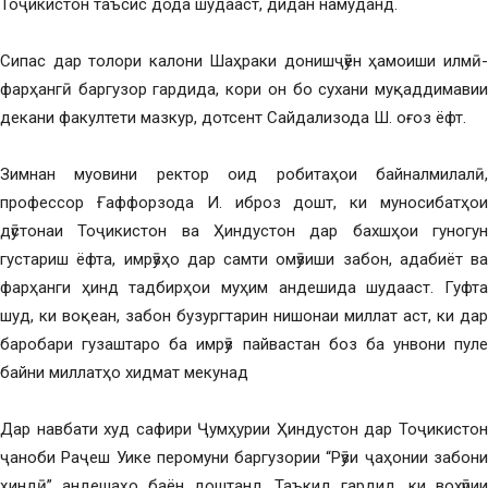
Тоҷикистон таъсис дода шудааст, дидан намуданд.
Сипас дар толори калони Шаҳраки донишҷӯён ҳамоиши илмӣ-
фарҳангӣ баргузор гардида, кори он бо сухани муқаддимавии
декани факултети мазкур, дотсент Сайдализода Ш. оғоз ёфт.
Зимнан муовини ректор оид робитаҳои байналмилалӣ,
профессор Ғаффорзода И. иброз дошт, ки муносибатҳои
дӯстонаи Тоҷикистон ва Ҳиндустон дар бахшҳои гуногун
густариш ёфта, имрӯзҳо дар самти омӯзиши забон, адабиёт ва
фарҳанги ҳинд тадбирҳои муҳим андешида шудааст. Гуфта
шуд, ки воқеан, забон бузургтарин нишонаи миллат аст, ки дар
баробари гузаштаро ба имрӯз пайвастан боз ба унвони пуле
байни миллатҳо хидмат мекунад
Дар навбати худ сафири Ҷумҳурии Ҳиндустон дар Тоҷикистон
ҷаноби Раҷеш Уике перомуни баргузории “Рӯзи ҷаҳонии забони
ҳиндӣ” андешаҳо баён доштанд. Таъкид гардид, ки вохӯрии