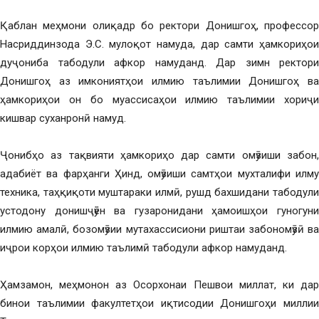
Қаблан меҳмони олиқадр бо ректори Донишгоҳ, профессор
Насриддинзода Э.С. мулоқот намуда, дар самти ҳамкориҳои
дуҷониба табодули афкор намуданд. Дар зимн ректори
Донишгоҳ аз имкониятҳои илмию таълимии Донишгоҳ ва
ҳамкориҳои он бо муассисаҳои илмию таълимии хориҷи
кишвар суханронӣ намуд.
Ҷонибҳо аз тақвияти ҳамкориҳо дар самти омӯзиши забон,
адабиёт ва фарҳанги Ҳинд, омӯзиши самтҳои мухталифи илму
техника, таҳқиқоти муштараки илмӣ, рушд бахшидани табодули
устодону донишҷӯён ва гузаронидани ҳамоишҳои гуногуни
илмию амалӣ, бозомӯзии мутахассисиони риштаи забономӯзӣ ва
иҷрои корҳои илмию таълимӣ табодули афкор намуданд.
Ҳамзамон, меҳмонон аз Осорхонаи Пешвои миллат, ки дар
бинои таълимии факултетҳои иқтисодии Донишгоҳи миллии