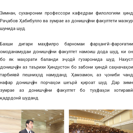
Зимнан, суханронии профессори кафедраи филологияи ҳинд
Раҷабов Ҳабибулло ва зумрае аз донишҷӯёни факултети мазкур
шунида шуд.
Бахши дигари маҳфилро барномаи фарҳангӣ-фароғатии
омоданамудаи донишҷӯёни факултет намоиш дода шуд, ки он
бо як маҳорати баланди эҷодӣ гузаронида шуд. Нахуст
донишҷӯён аз таърихи Ҳиндустон бо забони ҳиндӣ саҳначаҳои
тарбиявӣ пешниҳод намуданд. Ҳамзамон, аз ҷониби чанд
нафар донишҷӯён порчаҳои шеърӣ қироат шуд. Дар зимн
зумрае аз донишҷӯёни факултет бо туҳфаҳои хотиравӣ
қадрдонӣ шуданд.