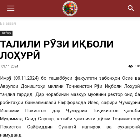
Ба аввал
Ахбор
ТАҶЛИЛИ РӮЗИ ИҚБОЛИ
ЛОҲУРӢ
578
09.11.2024
Имрӯз (09.11.2024) бо ташаббуси факултети забонҳои Осиё ва
Аврупои Донишгоҳи миллии Тоҷикистон Рӯзи Иқболи Лоҳурӣ
таҷлил гардид. Дар чорабинии мазкур муовини ректор оид ба
робитаҳои байналмилалӣ Ғаффорзода Илёс, сафири Ҷумҳурии
Исломии Покистон дар Ҷумҳурии Тоҷикистон ҷаноби
Муҳаммад Саид Сарвар, котиби ҷамъияти дӯстии Тоҷикистону
Покистон Сайфиддин Суннатӣ иштирок ва суханронӣ
намуданд.