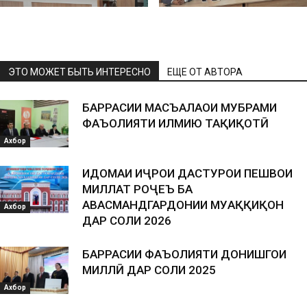
ЭТО МОЖЕТ БЫТЬ ИНТЕРЕСНО
ЕЩЕ ОТ АВТОРА
БАРРАСИИ МАСЪАЛАҲОИ МУБРАМИ
ФАЪОЛИЯТИ ИЛМИЮ ТАҲҚИҚОТӢ
Ахбор
ИДОМАИ ИҶРОИ ДАСТУРҲОИ ПЕШВОИ
МИЛЛАТ РОҶЕЪ БА
ҲАВАСМАНДГАРДОНИИ МУҲАҚҚИҚОН
Ахбор
ДАР СОЛИ 2026
БАРРАСИИ ФАЪОЛИЯТИ ДОНИШГОҲИ
МИЛЛӢ ДАР СОЛИ 2025
Ахбор