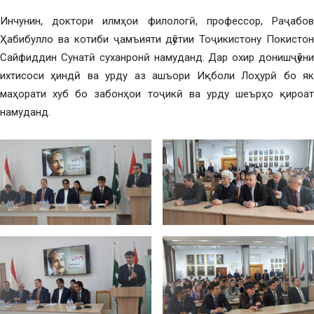
Инчунин, доктори илмҳои филологӣ, профессор, Раҷабов
Ҳабибулло ва котиби ҷамъияти дӯстии Тоҷикистону Покистон
Сайфиддин Сунатӣ суханронӣ намуданд. Дар охир донишҷӯёни
ихтисоси ҳиндӣ ва урду аз ашъори Иқболи Лоҳурӣ бо як
маҳорати хуб бо забонҳои тоҷикӣ ва урду шеърҳо қироат
намуданд.