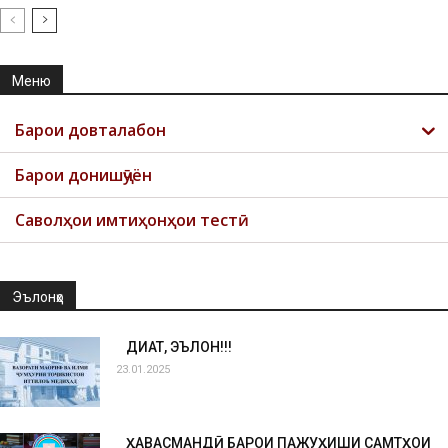
Меню
Барои довталабон
Барои донишҷӯён
Саволҳои имтиҳонҳои тестӣ
Эълонҳо
ДИҚҚАТ, ЭЪЛОН!!!
23.01.2025
ҲАВАСМАНДӢ БАРОИ ПАЖУҲИШИ САМТҲОИ