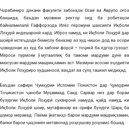
Чорабиниро декани факулети забонҳои Осиё ва Аврупо оғоз
бахшида, баъдан муовини ректор оид ба робитаҳои
байналмилалӣ Ғаффорзода Илёс перомуни шахсияти Иқболи
Лоҳурӣ андешаронӣ кард. Иброз намуд, ки Иқболи Лоҳурӣ дар
шоирӣ истеъдоди бемислу беназир аз худ нишон дод ва осори
ҷовидонае аз худ ба забони форсӣ – тоҷикӣ ба ёдгор гузошт.
Мероси пурмояи ӯ мутааллиқ ба тамоми мардуми дунё ва
махсусан мардуми машриқзамин аст. Мазмуни асосии эҷодиёти
Иқболи Лоҳуриро худшиносӣ, ваҳдат ва сулҳ ташкил медиҳад.
Баъдан сафири Ҷумҳурии Исломии Покистон дар Ҷумҳурии
Тоҷикистон ҷаноби Муҳаммад Саид Сарвар низ дар бораи
бузургии Иқболи Лоҳурӣ суханронӣ намуда, қайд намуд, ки
Иқболи Лоҳурӣ шоир, мутафаккир ва орифи бузурги Шарқ ба
шумор меравад. Паёми ӯ натанҳо барои мардуми машриқзамин,
балки барои ҷаҳониён метавонад роҳкушову роҳнамо бошад.