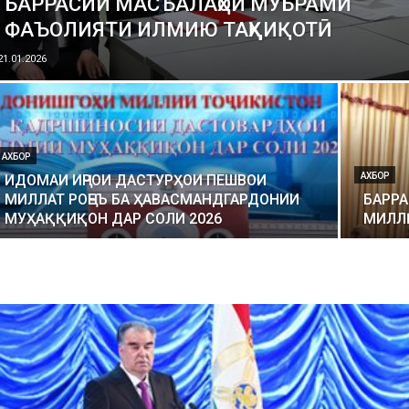
БАРРАСИИ МАСЪАЛАҲОИ МУБРАМИ
ФАЪОЛИЯТИ ИЛМИЮ ТАҲҚИҚОТӢ
21.01.2026
АХБОР
АХБОР
ИДОМАИ ИҶРОИ ДАСТУРҲОИ ПЕШВОИ
МИЛЛАТ РОҶЕЪ БА ҲАВАСМАНДГАРДОНИИ
БАРР
МУҲАҚҚИҚОН ДАР СОЛИ 2026
МИЛЛӢ