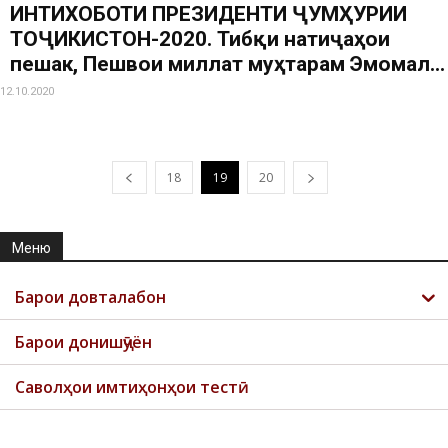
ИНТИХОБОТИ ПРЕЗИДЕНТИ ҶУМҲУРИИ
ТОҶИКИСТОН-2020. Тибқи натиҷаҳои
пешакӣ, Пешвои миллат муҳтарам Эмомалӣ...
12.10.2020
18
19
20
Меню
Барои довталабон
Барои донишҷӯён
Саволҳои имтиҳонҳои тестӣ