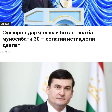
Ахбор
Суханронӣ дар ҷаласаи ботантана ба
муносибати 30 – солагии истиқлоли
давлатӣ
08.09.2021