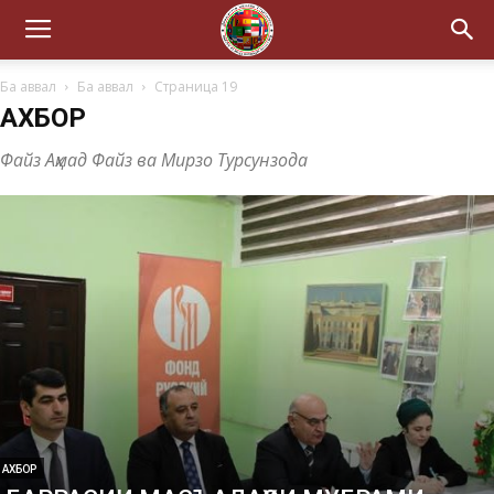
Ба аввал
Ба аввал
Страница 19
АХБОР
Файз Аҳмад Файз ва Мирзо Турсунзода
АХБОР