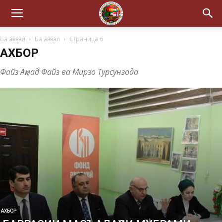
Ба аввал
Ба аввал
Страница 6
АХБОР
Файз Аҳмад Файз ва Мирзо Турсунзода
АХБОР