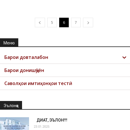
5
6
7
Меню
Барои довталабон
Барои донишҷӯён
Саволҳои имтиҳонҳои тестӣ
Эълонҳо
ДИҚҚАТ, ЭЪЛОН!!!
23.01.2025