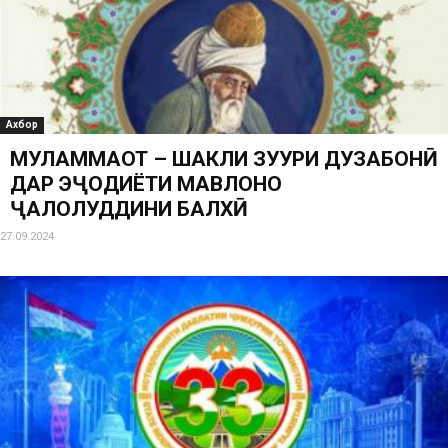
Ахбор
МУЛАММАОТ – ШАКЛИ ЗУҲУРИ ДУЗАБОНӢ
ДАР ЭҶОДИЁТИ МАВЛОНО
ҶАЛОЛУДДИНИ БАЛХӢ
27.09.2024