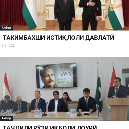
Ахбор
ТАҲКИМБАХШИ ИСТИҚЛОЛИ ДАВЛАТӢ
16.11.2024
Ахбор
ТАҶЛИЛИ РӮЗИ ИҚБОЛИ ЛОҲУРӢ