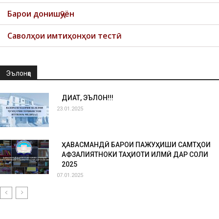
Барои донишҷӯён
Саволҳои имтиҳонҳои тестӣ
Эълонҳо
ДИҚҚАТ, ЭЪЛОН!!!
23.01.2025
ҲАВАСМАНДӢ БАРОИ ПАЖУҲИШИ САМТҲОИ
АФЗАЛИЯТНОКИ ТАҲҚИҚОТИ ИЛМӢ ДАР СОЛИ
2025
07.01.2025