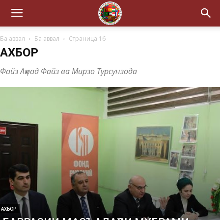
Ба аввал
Ба аввал
Страница 16
АХБОР
Файз Аҳмад Файз ва Мирзо Турсунзода
АХБОР