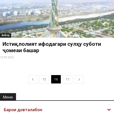
Ахбор
Истиқлолият ифодагари сулҳу суботи
ҷомеаи башар
13.09.2022
15
16
17
Меню
Барои довталабон